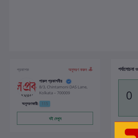
পর্যালোচনা ও
প্রকাশক
অনুসরণ করুন
পারুল প্রকাশনীর
8/3, Chintamoni DAS Lane,
0
Kolkata – 700009
অনুসরণকারী:
115
বই দেখুন