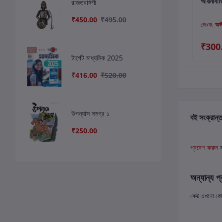
ফাগুন বৌ-এর বনে
বড়ো পাপ হে : রূপক সাহা
আয়নাবাড়
রাজতরঙ্গিণী
₹450.00
₹495.00
লেখক:
বুদ্ধদেব গুহ
লেখক:
রূপক সাহা
লেখক:
অভ
₹600.00
₹250.00
₹300
₹522.00
টার্গেট মাধ্যমিক 2025
₹416.00
₹520.00
উপন্যাস সমগ্র ১
বই সংক্রান্ত
₹250.00
প্রবেশ করুন
অন্যান্য প্
কেউ এখনো কোন 