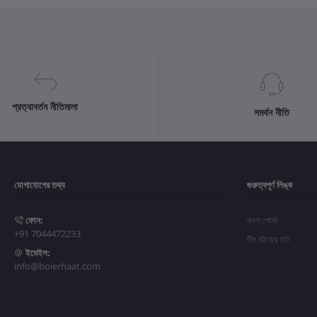
প্রত্যাবর্তন নীতিমালা
সমর্থন নীতি
যোগাযোগের তথ্য
গুরুত্বপূর্ণ লিঙ্ক
ফোন:
ব্লগ পোস্ট
+91 7044472233
টিম বইয়ের হাট
ইমেইল:
info@boierhaat.com