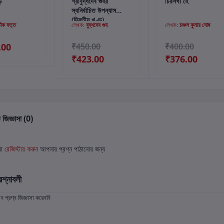
ি
শ্রীবুদ্ধদেব গুহর
চিরসখা হে
স্বনির্বাচিত উপন্যাস
(দ্বিতীয় খণ্ড)
ীক দত্ত
লেখক:
বুদ্ধদেব গুহ
লেখক:
চঞ্চল কুমার ঘোষ
.00
₹450.00
₹400.00
₹423.00
₹376.00
 জিজ্ঞাসা (0)
বা
রেজিস্টার করুন
আপনার প্রশ্ন পাঠানোর জন্য
রশ্নাবলী
প্রশ্ন জিজ্ঞাসা করেননি