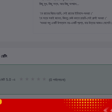
কিছু মুখ, কিছু সত্য, আর কিছু অপরাধ…
‘যে রাতের বিচার হয়নি, সেই রাতের ইতিহাস-অভয়া।’
‘যে সত্য সবাই জানত, কিন্তু কেউ বলতে চায়নি-সেই গল্পই অভয়া।’
‘অভয়া শুধু একটি উপন্যাস নয়-একটি প্রশ্ন, যার উত্তর আজও মেলেনি
 রেটিং
মোট 5.0 -এ
(0 পর্যালোচনা)
এই বইয়ের জন্য এখনও কোন পর্য