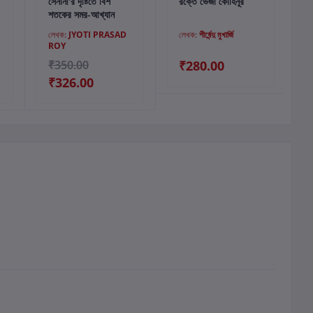
সেনানী'র দৃষ্টিতে বিশ
রক্তে ভেজা কোহিনূর
শতকের সমর-আখ্যান
লেখক:
JYOTI PRASAD
লেখক:
শীর্ষেন্দু মুখার্জি
ROY
₹350.00
₹280.00
₹326.00