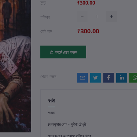
মূল্য
₹300.00
পরিমাণ
₹300.00
মোট দাম
কার্টে যোগ করুন
শেয়ার করুন
বর্ণনা
অভয়া
চঞ্চলকুমার ঘোষ • সুদীপা চৌধুরী
অন্ধকারের অন্তরালে লুকিয়ে থাকে