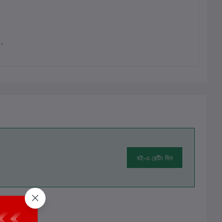
।’
বই-এ রেটিং দিন
ালোচনা নেই