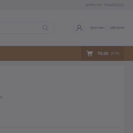
হেল্পলাইন
+91 7044472233
প্রবেশ করুন
রেজিস্ট্রেশান
₹0.00
(
0
বই)
ুন