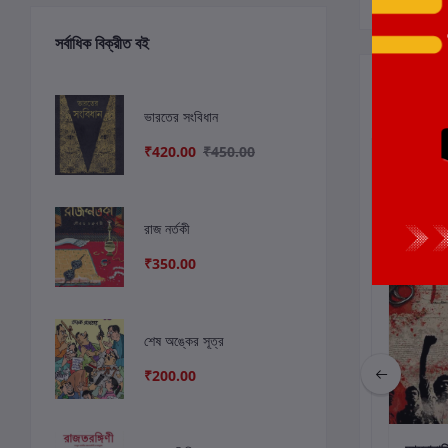
সর্বাধিক বিক্রীত বই
সংশ্লিষ্ট বই
ভারতের সংবিধান
₹420.00
₹450.00
ছাড়
13%
রাজ নর্তকী
₹350.00
শেষ অঙ্কের সূত্র
₹200.00
কার্টে যোগ করুন
কার্টে যোগ করুন
কার