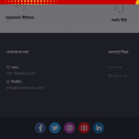
প্রত্যাবর্তন নীতিমালা
সমর্থন নীতি
যোগাযোগের তথ্য
গুরুত্বপূর্ণ লিঙ্ক
ফোন:
ব্লগ পোস্ট
+91 7044472233
টিম বইয়ের হাট
ইমেইল:
info@boierhaat.com