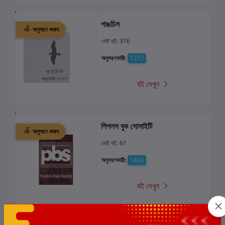
গাঙচিল
অনুসরণ করুন
মোট বই: 316
অনুসরণকারী:
1217
বই দেখুন
পিপলস বুক সোসাইটি
অনুসরণ করুন
মোট বই: 61
অনুসরণকারী:
1424
বই দেখুন