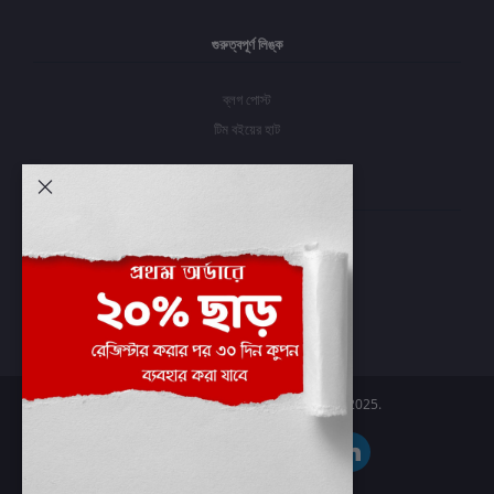
গুরুত্বপূর্ণ লিঙ্ক
ব্লগ পোস্ট
টিম বইয়ের হাট
আমার অ্যাকাউন্ট
প্রবেশ করুন
অর্ডার ইতিহাস
আমার ইচ্ছাগুলি
অর্ডার ট্র্যাকিং
Boier Haat™ | © All rights reserved 2025.