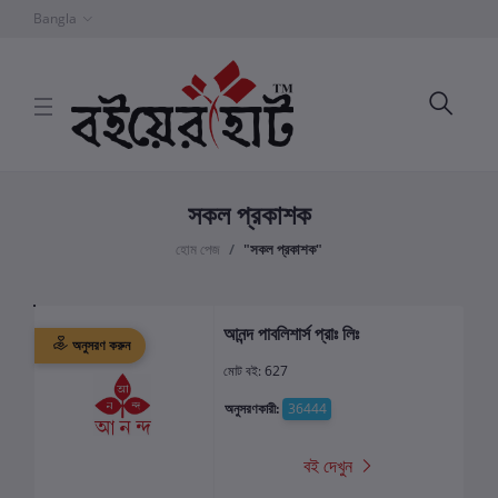
Bangla
সকল প্রকাশক
হোম পেজ
"সকল প্রকাশক"
আনন্দ পাবলিশার্স প্রাঃ লিঃ
অনুসরণ করুন
মোট বই: 627
অনুসরণকারী:
36444
বই দেখুন