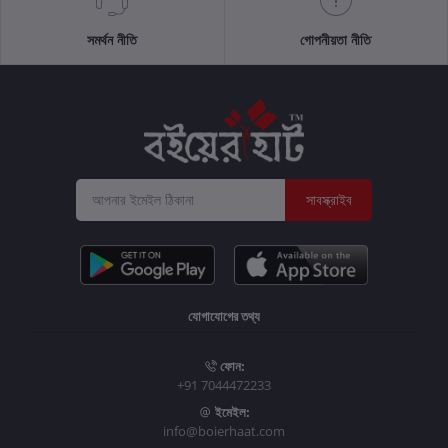
সমর্থন নীতি
গোপনীয়তা নীতি
সাবস্ক্রাইব
যোগাযোগের তথ্য
ফোন:
+91 7044472233
ইমেইল:
info@boierhaat.com