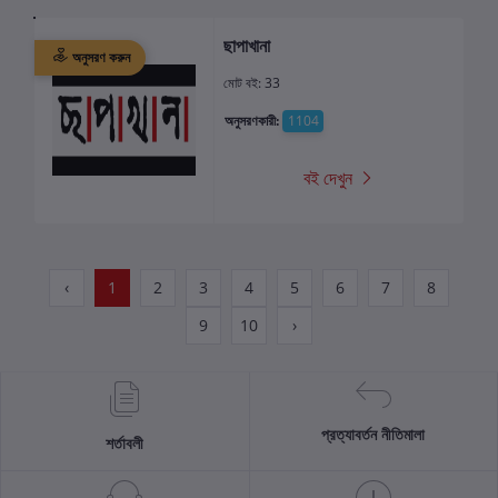
ছাপাখানা
অনুসরণ করুন
মোট বই: 33
অনুসরণকারী:
1104
বই দেখুন
‹
1
2
3
4
5
6
7
8
9
10
›
প্রত্যাবর্তন নীতিমালা
শর্তাবলী