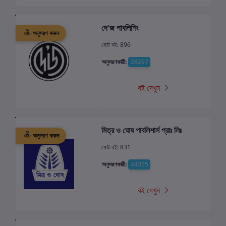
দে'জ পাবলিশিং
অনুসরণ করুন
মোট বই: 896
অনুসরণকারী:
28297
বই দেখুন
মিত্র ও ঘোষ পাবলিশার্স প্রাঃ লিঃ
অনুসরণ করুন
মোট বই: 831
অনুসরণকারী:
44355
বই দেখুন