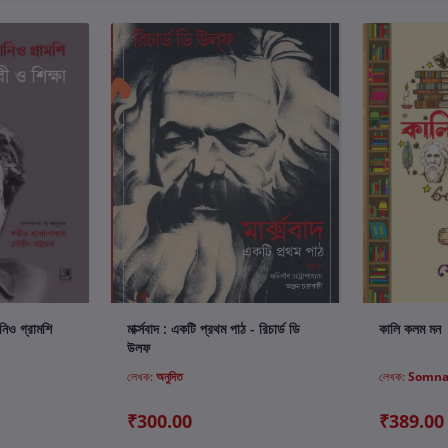
ুন
কার্টে যোগ করুন
নিও গ্রামশি
মার্ক্সবাদ : একটি প্রথম পাঠ - রিচার্ড ডি
কালি কলম মন
উলফ
লেখক:
অনুদিত
লেখক:
Somna
₹300.00
₹389.00