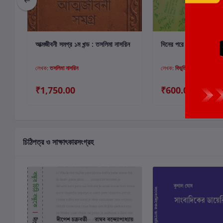
কার্টে যোগ করুন
কার্টে যোগ কর
আত্মজীবনী সমগ্র ১ম খন্ড : তসলিমা নাসরিন
দিনের পরে দিন : বিভূতিভূষণ 
লেখক:
তসলিমা নাসরিন
লেখক:
বিভূতিভূষণ বন্দ্যোপাধ্যায়
₹1,750.00
₹600.00
চিঠিপত্র ও সাক্ষাৎকারসংগ্রহ