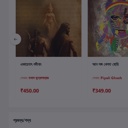
কার্টে যোগ করুন
কার্টে যোগ কর
একাচেতৎ নদীনাং
আন সঙ্গ খেলত হোরি
লেখক:
তমাল বন্দ্যোপাধ্যায়
লেখক:
Piyali Ghosh
₹450.00
₹349.00
প্রবন্ধ/গদ্য