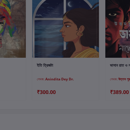
ুন
কার্টে যোগ করুন
ইতি ত্রিজটা
ভাসান রাত ও না
লেখক:
Anindita Dey Dr.
লেখক:
উত্তম পু
₹300.00
₹389.00