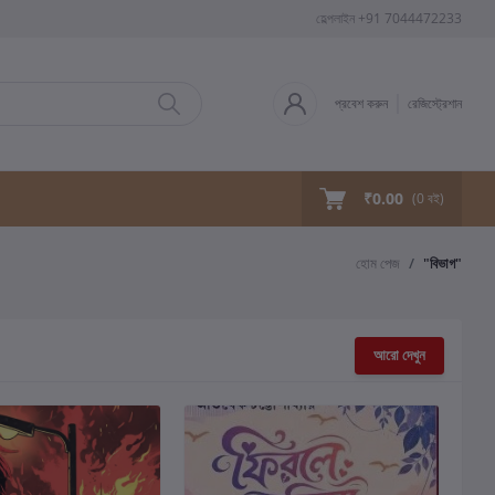
হেল্পলাইন
+91 7044472233
প্রবেশ করুন
রেজিস্ট্রেশান
₹0.00
(
0
বই)
হোম পেজ
"বিভাগ"
আরো দেখুন