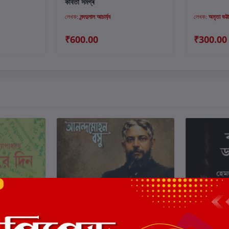
কবিতা সমগ্ৰ
লেখক:
নন্দদুলাল আচার্য্য
লেখক:
অমৃতা ভট্টাচ
₹600.00
₹300.00