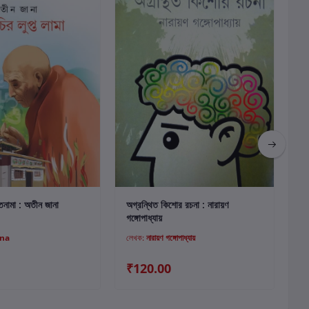
কার্টে যোগ করুন
কার্টে যোগ করুন
্তনামা : অতীন জানা
অগ্রন্থিত কিশোর রচনা : নারায়ণ
ছদ
গঙ্গোপাধ্যায়
ana
লেখক:
নারায়ণ গঙ্গোপাধ্যায়
লে
₹120.00
₹