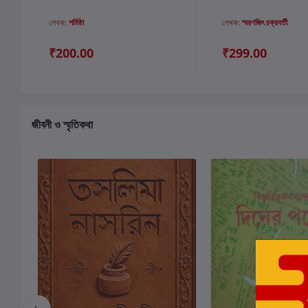
লেখক:
শর্মিষ্ঠা
লেখক:
স্মরণজিৎ চক্রবর্তী
₹200.00
₹299.00
জীবনী ও স্মৃতিকথা