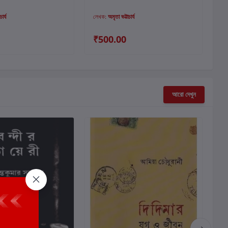
ার্য
লেখক:
অমৃতা ভট্টাচার্য
লে
₹500.00
₹
আরো দেখুন