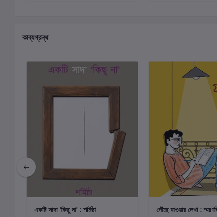
কাব্যগ্রন্থ
কার্টে যোগ করুন
কার্টে যোগ কর
একটি সাদা 'কিছু না' : শর্মিষ্ঠা
পৌঁছে যাওয়ার লেখা : স্মরণজ