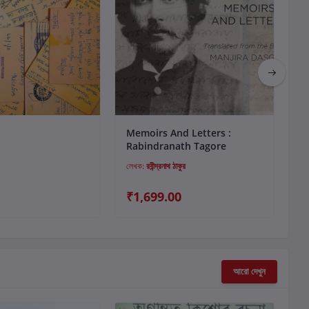
কার্টে যোগ করুন
কার্টে যোগ করুন
Memoirs And Letters :
আল
Rabindranath Tagore
লেখক:
রবীন্দ্রনাথ ঠাকুর
লে
₹1,699.00
₹
আরো দেখুন