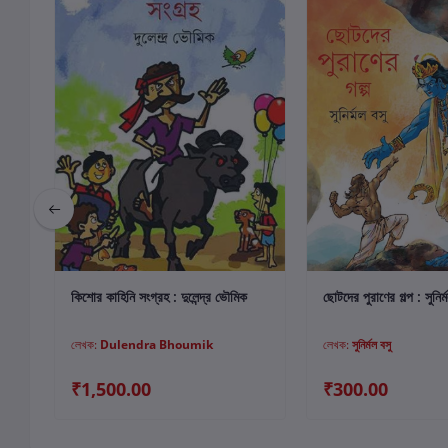
কার্টে যোগ করুন
কার্টে যোগ কর
কিশোর কাহিনি সংগ্রহ : দুলেন্দ্র ভৌমিক
ছোটদের পুরাণের গল্প : সুনির্
লেখক:
Dulendra Bhoumik
লেখক:
সুনির্মল বসু
₹1,500.00
₹300.00