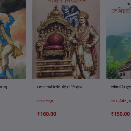
ুন
কার্টে যোগ করুন
মল বসু
বেতাল পঞ্চবিংশতি বত্রিশ সিংহাসন
পেমিয়াংচির লুপ
লেখক:
সংগ্রহ
লেখক:
Atin J
₹160.00
₹150.00