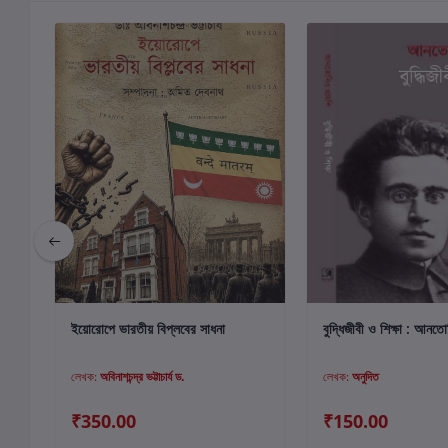
কার্টে যোগ করুন
কার্টে যোগ কর
ইয়োরোপে ভারতীয় বিপ্লবের সাধনা
বুদ্ধিজীবী ও শিক্ষা : আনতো
লেখক:
অবিনাশচন্দ্র ভট্টাচার্য ড.
লেখক:
অনুদিত
₹350.00
₹150.00