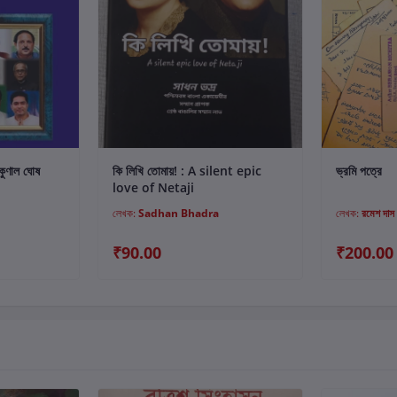
ুন
কার্টে যোগ করুন
কুণাল ঘোষ
কি লিখি তোমায়! : A silent epic
ভ্রমি পত্রে
love of Netaji
লেখক:
Sadhan Bhadra
লেখক:
রমেশ দাস
₹90.00
₹200.00