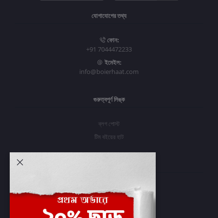
যোগাযোগের তথ্য
ফোন:
+91 7044472233
ইমেইল:
info@boierhaat.com
গুরুত্বপূর্ণ লিঙ্ক
ব্লগ পোস্ট
টিম বইয়ের হাট
আমার অ্যাকাউন্ট
প্রবেশ করুন
অর্ডার ইতিহাস
আমার ইচ্ছাগুলি