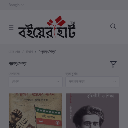
Bangla
হোম পেজ
বিভাগ
"প্রবন্ধ/গদ্য"
প্রবন্ধ/গদ্য
লেখকদের
ক্রমানুসার
লেখক
সবথেকে নতুন