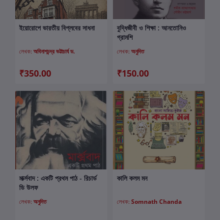
ইয়োরোপে ভারতীয় বিপ্লবের সাধনা
বুদ্ধিজীবী ও শিক্ষা : আনতোনিও
কার্টে যোগ করুন
কার্টে যোগ করুন
গ্রামশি
লেখক:
অবিনাশচন্দ্র ভট্টাচার্য ড.
লেখক:
অনুদিত
₹350.00
₹150.00
মার্ক্সবাদ : একটি প্রথম পাঠ - রিচার্ড
কালি কলম মন
কার্টে যোগ করুন
কার্টে যোগ করুন
ডি উলফ
লেখক:
অনুদিত
লেখক:
Somnath Chanda