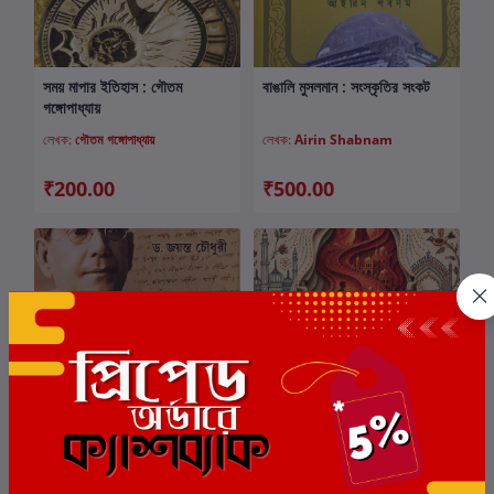
সময় মাপার ইতিহাস : গৌতম
বাঙালি মুসলমান : সংস্কৃতির সংকট
কার্টে যোগ করুন
কার্টে যোগ করুন
গঙ্গোপাধ্যায়
লেখক:
গৌতম গঙ্গোপাধ্যায়
লেখক:
Airin Shabnam
₹200.00
₹500.00
দেশবন্ধুর সুভাষ : ড. জয়ন্ত চৌধুরী
নকশিকাঁথার রহস্য
কার্টে যোগ করুন
কার্টে যোগ করুন
লেখক:
ডাঃ. জয়ন্ত চৌধুরী
লেখক:
প্রদীপ্তা রায়চৌধুরী সেন