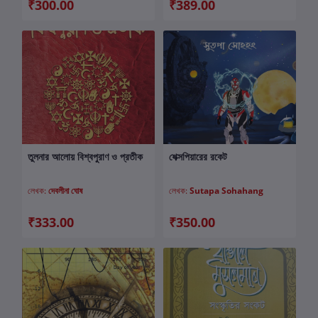
₹300.00
₹389.00
তুলনার আলোয় বিশ্বপুরাণ ও প্রতীক
শেক্সপিয়ারের রকেট
কার্টে যোগ করুন
কার্টে যোগ করুন
লেখক:
দেবলীনা ঘোষ
লেখক:
Sutapa Sohahang
₹333.00
₹350.00