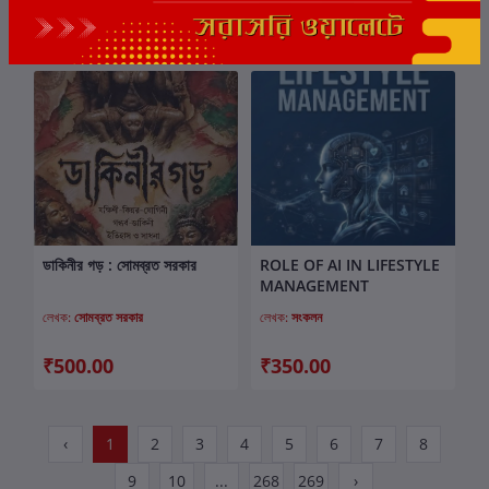
₹300.00
₹300.00
ডাকিনীর গড় : সোমব্রত সরকার
ROLE OF AI IN LIFESTYLE
কার্টে যোগ করুন
কার্টে যোগ করুন
MANAGEMENT
লেখক:
সোমব্রত সরকার
লেখক:
সংকলন
₹500.00
₹350.00
‹
1
2
3
4
5
6
7
8
9
10
...
268
269
›