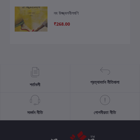
নব উজ্জ্বলনীলমণি
₹268.00
প্রত্যাবর্তন নীতিমালা
শর্তাবলী
সমর্থন নীতি
গোপনীয়তা নীতি