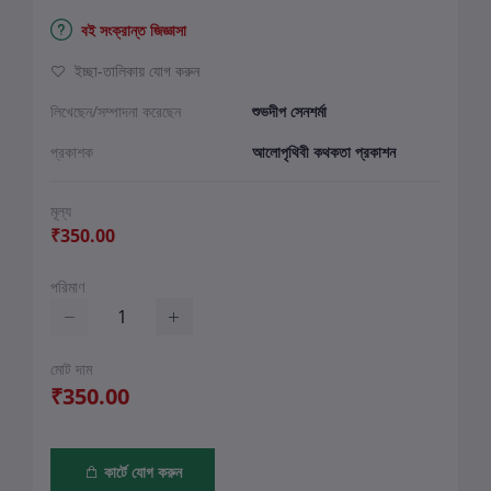
বই সংক্রান্ত জিজ্ঞাসা
ইচ্ছা-তালিকায় যোগ করুন
লিখেছেন/সম্পাদনা করেছেন
শুভদীপ সেনশর্মা
প্রকাশক
আলোপৃথিবী কথকতা প্রকাশন
মূল্য
₹350.00
পরিমাণ
মোট দাম
₹350.00
কার্টে যোগ করুন