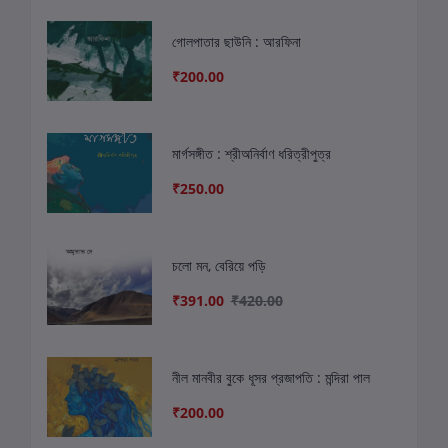
গোলপাতার ছাউনি : আরফিনা
₹200.00
মার্গসঙ্গীত : শ্রীঅনির্বাণ ধরিত্রীপুত্র
₹250.00
চলো মন, বেরিয়ে পড়ি
₹391.00
₹420.00
নীল মানবীর বুকে ধূসর প্রজাপতি : মন্দিরা পাল
₹200.00