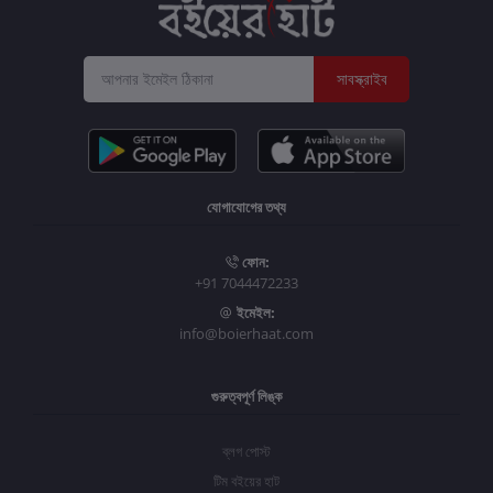
সাবস্ক্রাইব
যোগাযোগের তথ্য
ফোন:
+91 7044472233
ইমেইল:
info@boierhaat.com
গুরুত্বপূর্ণ লিঙ্ক
ব্লগ পোস্ট
টিম বইয়ের হাট