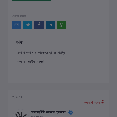
শেয়ার করুন
বর্ণনা
আলাপে সংলাপে ২ : আলেকজান্দ্রা জোদোরস্কি
সম্পাদনা : শুভদীপ সেনশর্মা
প্রকাশক
অনুসরণ করুন
আলোপৃথিবী কথকতা প্রকাশন