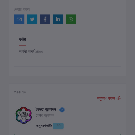
শেয়ার করুন
বর্ণনা
আর্য্যা নববর্ষ ১৪৩৩
প্রকাশক
অনুসরণ করুন
নৈঋত প্রকাশন
নৈঋত প্রকাশন
অনুসরণকারী:
39