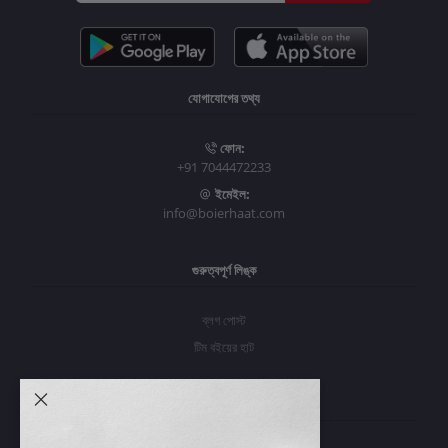
যোগাযোগের তথ্য
ফোন:
+91 7044472233
ইমেইল:
info@boierhaat.com
গুরুত্বপূর্ণ লিঙ্ক
ব্লগ পোস্ট
টিম বইয়ের হাট
আমার অ্যাকাউন্ট