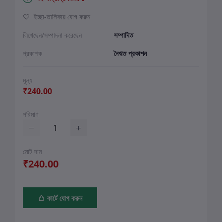
ইচ্ছা-তালিকায় যোগ করুন
লিখেছেন/সম্পাদনা করেছেন
সম্পাদিত
প্রকাশক
নৈঋত প্রকাশন
মূল্য
₹240.00
পরিমাণ
মোট দাম
₹240.00
কার্টে যোগ করুন