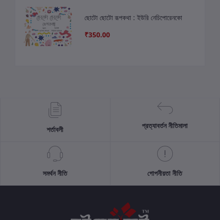
ছোটো ছোটো রূপকথা : ইউরি নেচিপোরেনকো
₹350.00
প্রত্যাবর্তন নীতিমালা
শর্তাবলী
সমর্থন নীতি
গোপনীয়তা নীতি