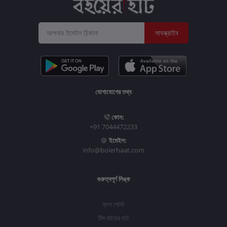
সাবস্ক্রাইব
যোগাযোগের তথ্য
ফোন:
+91 7044472233
ইমেইল:
info@boierhaat.com
গুরুত্বপূর্ণ লিঙ্ক
ব্লগ পোস্ট
টিম বইয়ের হাট