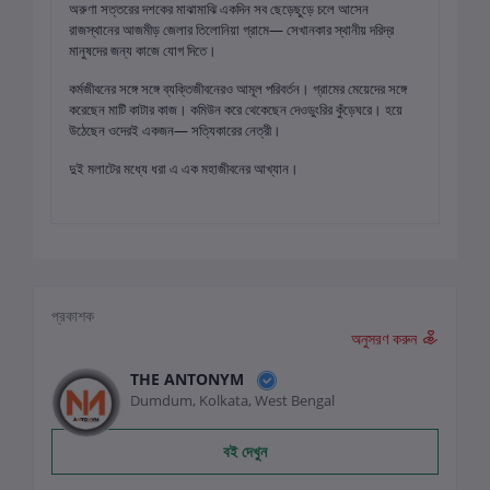
অরুণা সত্তরের দশকের মাঝামাঝি একদিন সব ছেড়েছুড়ে চলে আসেন
রাজস্থানের আজমীড় জেলার তিলোনিয়া গ্রামে— সেখানকার স্থানীয় দরিদ্র
মানুষদের জন্য কাজে যোগ দিতে।
কর্মজীবনের সঙ্গে সঙ্গে ব্যক্তিজীবনেরও আমূল পরিবর্তন। গ্রামের মেয়েদের সঙ্গে
করেছেন মাটি কাটার কাজ। কমিউন করে থেকেছেন দেওডুংরির কুঁড়েঘরে। হয়ে
উঠেছেন ওদেরই একজন— সত্যিকারের নেত্রী।
দুই মলাটের মধ্যে ধরা এ এক মহাজীবনের আখ্যান।
প্রকাশক
অনুসরণ করুন
THE ANTONYM
Dumdum, Kolkata, West Bengal
বই দেখুন