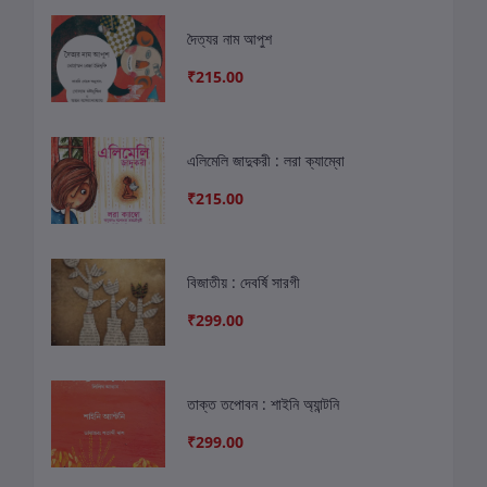
দৈত্যর নাম আপুশ
₹215.00
এলিমেলি জাদুকরী : লরা ক্যাম্বো
₹215.00
বিজাতীয় : দেবর্ষি সারগী
₹299.00
তাক্ত তপোবন : শাইনি অ্যান্টনি
₹299.00