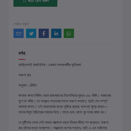
কার্টে যোগ করুন
শেয়ার করুন
বর্ণনা
ব্যক্তিগতই রাজনৈতিক : একজন সমাজকর্মীর স্মৃতিকথা
অরুণা রায়
অনুবাদ : রৌহিন
কাগজে কলমে দিল্লি থেকে রাজস্থানের তিলোনিয়ার দূরত্ব ৩৬০ কিমি। আজকের
যুগে যা নস্যি। তা সত্ত্বেও সত্তরের দশকে অরুণা বলছেন, ‘দুটো যেন সম্পূর্ণ
আলাদা জগত।’ এই ভারতবর্ষের মধ্যে লুকিয়ে রয়েছে অসংখ্য ক্ষুদ্র ভারত—
তাদের বিপুল বৈচিত্রের সম্ভার নিয়ে। তাকে চেনা, জানা খুব সহজ কাজ নয়।
যে মুষ্টিমেয় লোক সেই ভারত-আত্মাকে ধরতে নিজের জীবন পণ করেছেন, অরুণা
রায় তাঁদের মধ্যে অগ্রগণ্য। সম্ভ্রান্ত বংশের সন্তান, আই এ এস অফিসার