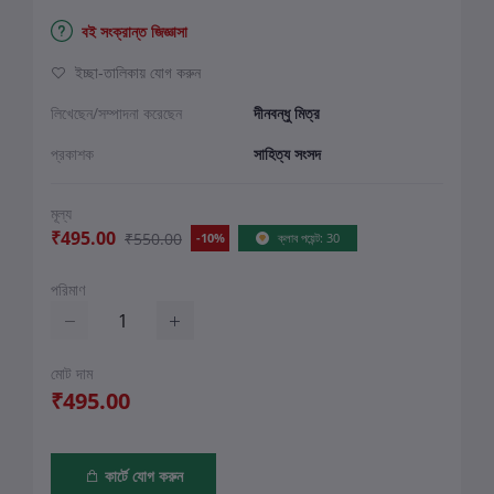
বই সংক্রান্ত জিজ্ঞাসা
ইচ্ছা-তালিকায় যোগ করুন
লিখেছেন/সম্পাদনা করেছেন
দীনবন্ধু মিত্র
প্রকাশক
সাহিত্য সংসদ
মূল্য
₹495.00
₹550.00
-10%
ক্লাব পয়েন্ট: 30
পরিমাণ
মোট দাম
₹495.00
কার্টে যোগ করুন