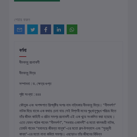
শেয়ার করুন
বর্ণনা
দীনবন্ধু রচনাবলী
দীনবন্ধু মিত্র
সম্পাদনা : ড. ক্ষেত্র গুপ্ত
পৃষ্ঠা সংখ্যা : ৪৪৪
কৌতুক এবং অপক্ষপাত শিল্পদৃষ্টির অপর নাম নাট্যকার দীনবন্ধু মিত্র। “নীলদর্পণ”
নাটক দিয়ে যাকে এক কথায় চেনা যায় সেই বিপ্লবী মনের পুঙ্খানুপুঙ্খ পরিচয় দিতে
তাঁর জীবন কাহিনী ও রচিত সমগ্র রচনাবলী এই এক খন্ডে সংকলিত করা হয়েছে।
এতে যেমন পাঠক পাবেন “নীলদর্পণ”, “সধবার একাদশী”-র মতো কালজয়ী নাটক,
তেমনি পাবেন “যমালয়ে জীবন্ত মানুষ”-এর মতো গল্প-উপন্যাস এবং “সুরধুনী
কাব্য”-এর মতো নানা কবিতা সমগ্র। এছাড়াও তাঁর জীবনের বিভিন্ন