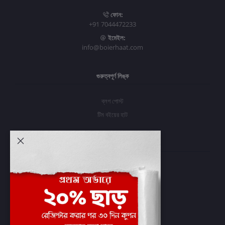
ফোন:
+91 7044472233
ইমেইল:
info@boierhaat.com
গুরুত্বপূর্ণ লিঙ্ক
ব্লগ পোস্ট
টিম বইয়ের হাট
আমার অ্যাকাউন্ট
প্রবেশ করুন
অর্ডার ইতিহাস
আমার ইচ্ছাগুলি
অর্ডার ট্র্যাকিং