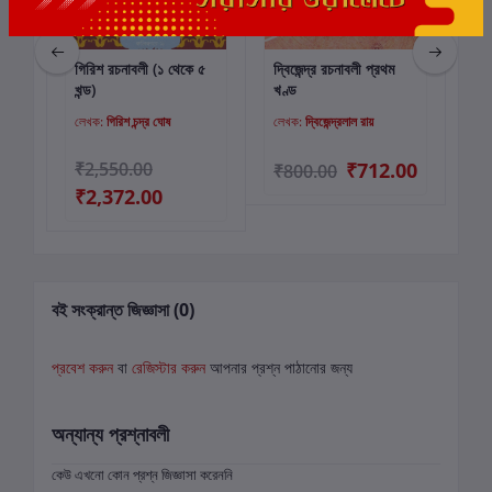
ণ্ড
গিরিশ রচনাবলী (১ থেকে ৫
দ্বিজেন্দ্র রচনাবলী প্রথম
রমে
কার্টে যোগ করুন
কার্টে যোগ করুন
খন্ড)
খণ্ড
়
লেখক:
গিরিশ চন্দ্র ঘোষ
লেখক:
দ্বিজেন্দ্রলাল রায়
লে
00
₹2,550.00
₹712.00
₹800.00
₹4
₹2,372.00
বই সংক্রান্ত জিজ্ঞাসা (0)
প্রবেশ করুন
বা
রেজিস্টার করুন
আপনার প্রশ্ন পাঠানোর জন্য
অন্যান্য প্রশ্নাবলী
কেউ এখনো কোন প্রশ্ন জিজ্ঞাসা করেননি