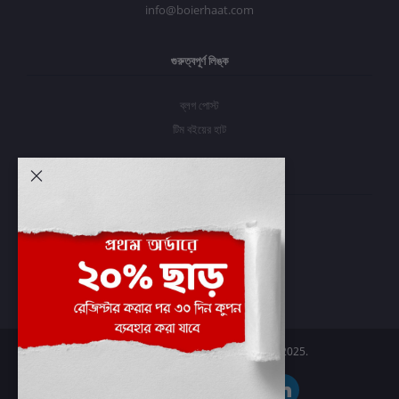
info@boierhaat.com
গুরুত্বপূর্ণ লিঙ্ক
ব্লগ পোস্ট
টিম বইয়ের হাট
আমার অ্যাকাউন্ট
প্রবেশ করুন
অর্ডার ইতিহাস
আমার ইচ্ছাগুলি
অর্ডার ট্র্যাকিং
Boier Haat™ | © All rights reserved 2025.