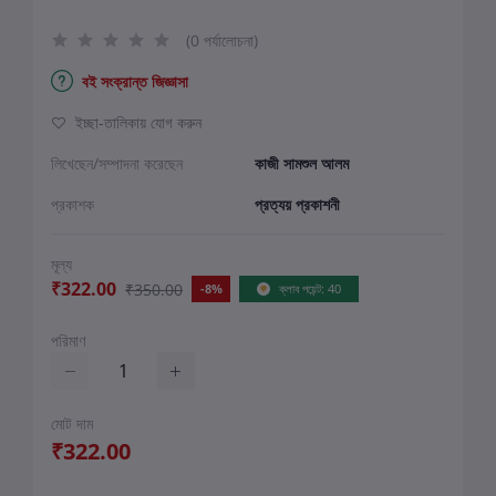
(0 পর্যালোচনা)
বই সংক্রান্ত জিজ্ঞাসা
ইচ্ছা-তালিকায় যোগ করুন
লিখেছেন/সম্পাদনা করেছেন
কাজী সামশুল আলম
প্রকাশক
প্রত্যয় প্রকাশনী
মূল্য
₹322.00
₹350.00
-8%
ক্লাব পয়েন্ট: 40
পরিমাণ
মোট দাম
₹322.00