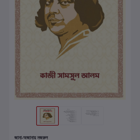
জানা-অজানায় নজরুল