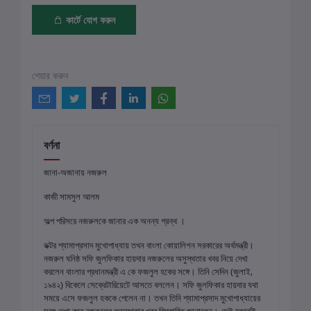
কার্টে যোগ করুন
শেয়ার করুন
বর্ণনা
জানা-অজানায় নজরুল
কাজী সামসুল আলম
অল্প পরিসরে নজরুলকে জানার এক অনন্য গ্রন্থ ।
ডক্টর শ্যামাপ্রসাদ মুখোপাধ্যায় তখন বাংলা কোয়ালিশন সরকারের অর্থমন্ত্রী।
নজরুল ঘনিষ্ঠ সফি জুলফিকার হায়দার নজরুলের অসুস্থতার খবর নিয়ে দেখা
করলেন বাংলার প্রধানমন্ত্রী এ কে ফজলুল হকের সঙ্গে। তিনি সেদিন (জুলাই,
১৯৪২) বিকেলে সেক্রেটারিয়েটে আসতে বললেন। সফি জুলফিকার হায়দার যথা
সময়ে এসে ফজলুল হককে পেলেন না। তখন তিনি শ্যামাপ্রসাদ মুখোপাধ্যায়ের
সঙ্গে দেখা করে নজরুলের অসুস্থতার খবর বিস্তারিত জানালেন। সেই মুহূর্তেই