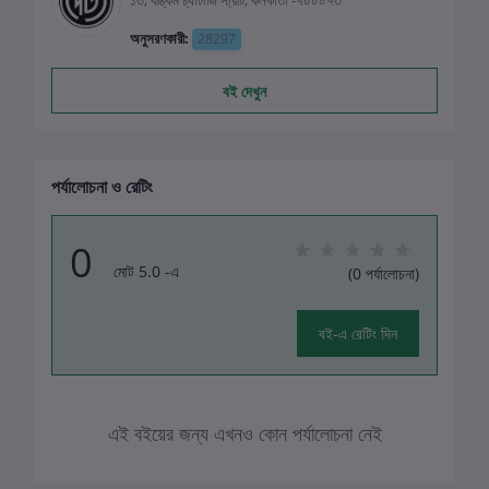
১৩, বঙ্কিম চ্যাটার্জি স্ট্রীট, কলকাতা -৭০০০৭৩
অনুসরণকারী:
28297
বই দেখুন
পর্যালোচনা ও রেটিং
0
মোট 5.0 -এ
(0 পর্যালোচনা)
বই-এ রেটিং দিন
এই বইয়ের জন্য এখনও কোন পর্যালোচনা নেই