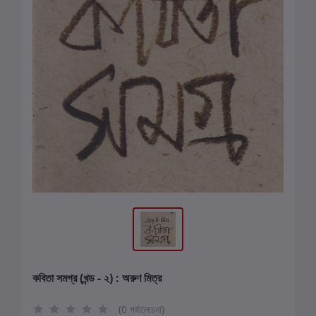
কবিতা সমগ্র (খন্ড - ২) : অরুণ মিত্র
(0 পর্যালোচনা)