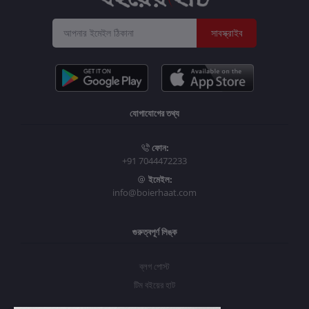
সাবস্ক্রাইব
যোগাযোগের তথ্য
ফোন:
+91 7044472233
ইমেইল:
info@boierhaat.com
গুরুত্বপূর্ণ লিঙ্ক
ব্লগ পোস্ট
টিম বইয়ের হাট