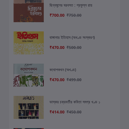
ছিন্নমূলের ঘরবসত : প্রফুল্ল রায়
₹700.00
₹750.00
বাঙ্গালার ইতিহাস (অখণ্ড সংস্করণ)
₹470.00
₹500.00
কথোপকথন (অখণ্ড)
₹470.00
₹499.00
ভাস্কর চক্রবর্তীর কবিতা সমগ্র খণ্ড ১
₹414.00
₹450.00