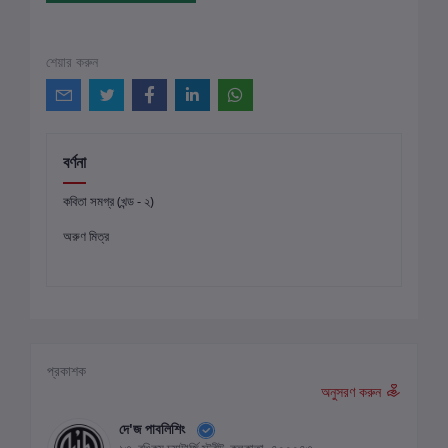
শেয়ার করুন
বর্ণনা
কবিতা সমগ্র (খন্ড - ২)
অরুণ মিত্র
প্রকাশক
অনুসরণ করুন
দে'জ পাবলিশিং