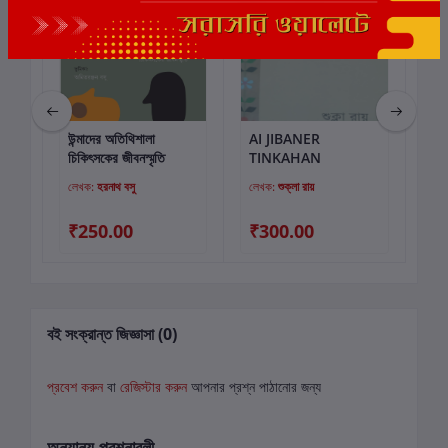
উন্মাদের অতিথিশালা
AI JIBANER
সক্
কার্টে যোগ করুন
কার্টে যোগ করুন
চিকিৎসকের জীবনস্মৃতি
TINKAHAN
লেখক:
হরনাথ বসু
লেখক:
শুক্লা রায়
লে
00
₹250.00
₹300.00
₹
বই সংক্রান্ত জিজ্ঞাসা (0)
প্রবেশ করুন
বা
রেজিস্টার করুন
আপনার প্রশ্ন পাঠানোর জন্য
অন্যান্য প্রশ্নাবলী