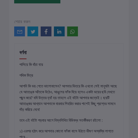
শেয়ার করুন
বর্ণনা
পালিয়ে কি বাঁচা যায়
পথিক মিত্র
আপনি কি ভয় পেতে ভালোবাসেন? আপনার ভিতরে কি এখনো সেই মানুষটা আছে
যে আতঙ্কে আঁতকে উঠেও, আঙুলের ফাঁক দিয়ে হলেও একটা ভয়ের ছবি দেখতে
পছন্দ করে? যদি উত্তর হ্যাঁ হয় তাহলে এই বইটা আপনার জন্যেই। ছয়টি
আতঙ্কের আখ্যান আপনাকে বারবার শিহরিত করার পাশেই কিছু প্রশ্নের সামনে
দাঁড় করিয়ে দেবে!
তবে এই বইটা পড়বার আগে নিম্নলিখিত বিধিবদ্ধ সতর্কীকরণ রইলো :
১) এরপর হঠাৎ করে আপনার কোনো ফাঁকা বাসে উঠতে ভীষণ অস্বস্থি লাগতে
পারে...