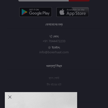
যোগাযোগের তথ্য
ফোন:
+91 7044472233
ইমেইল:
info@boierhaat.com
গুরুত্বপূর্ণ লিঙ্ক
ব্লগ পোস্ট
টিম বইয়ের হাট
আমার অ্যাকাউন্ট