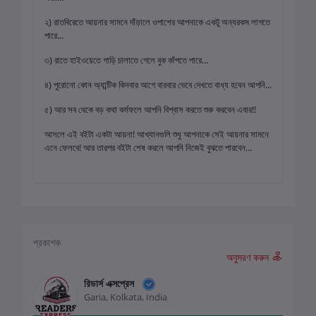
২) রাতবিরেতে আয়নার সামনে দাঁড়ালে ওপাশের আপনাকে একটু অন্যরকম লাগতে
পারে...
৩) রাতে হাইওয়েতে গাড়ি চালাতে গেলে বুক কাঁপতে পারে...
৪) পুরোনো কোন অ্যান্টিক কিনবার আগে বারবার ভেবে দেখতে বাধ্য হবেন আপনি...
৫) আর সব থেকে বড় কথা কর্মফলে আপনি বিশ্বাস করতে শুরু করবেন এবার!!
আসলে এই বইটা একটা আয়না! আখ্যানগুলি শুধু আপনাকে সেই আয়নার সামনে
এনে ফেলবে! আর তারপর বইটা শেষ করলে আপনি নিজেই বুঝতে পারবেন...
প্রকাশক
অনুসরণ করুন
রিডার্স এক্সপ্রেস
Garia, Kolkata, India