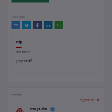
শেয়ার করুন
বর্ণনা
পিছন ফিরো না
সুদেষ্ণা চক্রবর্তী
প্রকাশক
অনুসরণ করুন
বসাক বুক স্টোর