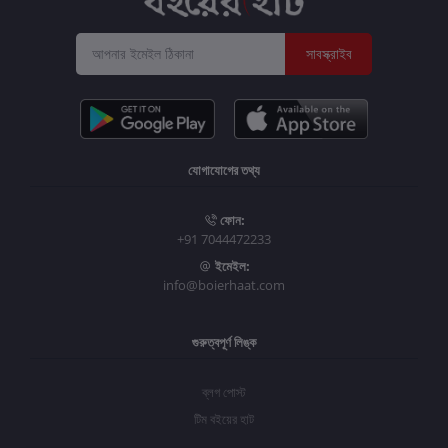
সাবস্ক্রাইব
যোগাযোগের তথ্য
ফোন:
+91 7044472233
ইমেইল:
info@boierhaat.com
গুরুত্বপূর্ণ লিঙ্ক
ব্লগ পোস্ট
টিম বইয়ের হাট