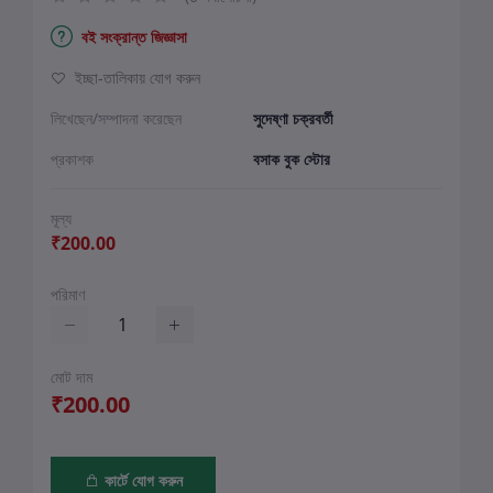
বই সংক্রান্ত জিজ্ঞাসা
ইচ্ছা-তালিকায় যোগ করুন
লিখেছেন/সম্পাদনা করেছেন
সুদেষ্ণা চক্রবর্তী
প্রকাশক
বসাক বুক স্টোর
মূল্য
₹200.00
পরিমাণ
মোট দাম
₹200.00
কার্টে যোগ করুন