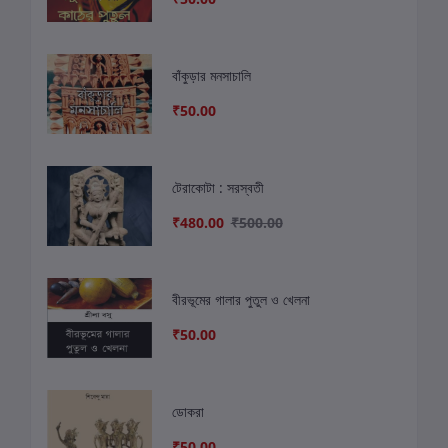
বাঁকুড়ার মনসাচালি
₹50.00
টেরাকোটা : সরস্বতী
₹480.00
₹500.00
বীরভূমের গালার পুতুল ও খেলনা
₹50.00
ডোকরা
₹50.00