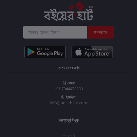
সাবস্ক্রাইব
যোগাযোগের তথ্য
ফোন:
+91 7044472233
ইমেইল:
info@boierhaat.com
গুরুত্বপূর্ণ লিঙ্ক
ব্লগ পোস্ট