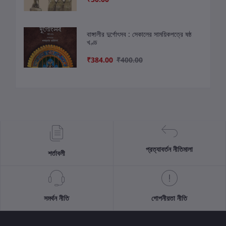
বাঙ্গালীর দুর্গোৎসব : সেকালের সাময়িকপত্রে ষষ্ঠ
খণ্ড
₹384.00
₹400.00
প্রত্যাবর্তন নীতিমালা
শর্তাবলী
সমর্থন নীতি
গোপনীয়তা নীতি