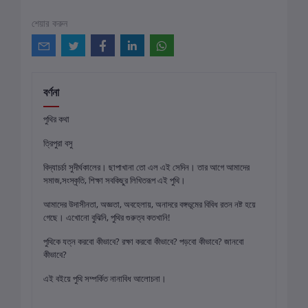
শেয়ার করুন
বর্ণনা
পুথির কথা
ত্রিপুরা বসু
বিদ্যাচর্চা সুদীর্ঘকালের। ছাপাখানা তো এল এই সেদিন। তার আগে আমাদের
সমাজ,সংস্কৃতি, শিক্ষা সবকিছুর লিখিতরূপ এই পুথি।
আমাদের উদাসীনতা, অজ্ঞতা, অবহেলায়, অনাদরে বঙ্গভূমের বিবিধ রতন নষ্ট হয়ে
গেছে। এখোনো বুঝিনি, পুথির গুরুত্ব কতখানি!
পুথিকে যত্ন করবো কীভাবে? রক্ষা করবো কীভাবে? পড়বো কীভাবে? জানবো
কীভাবে?
এই বইয়ে পুথি সম্পর্কিত নানাবিধ আলোচনা।