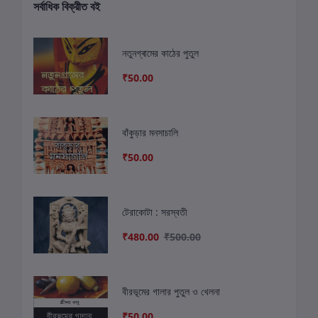
সর্বাধিক বিক্রীত বই
নতুনগ্ৰামের কাঠের পুতুল
₹50.00
বাঁকুড়ার মনসাচালি
₹50.00
টেরাকোটা : সরস্বতী
₹480.00
₹500.00
বীরভূমের গালার পুতুল ও খেলনা
₹50.00