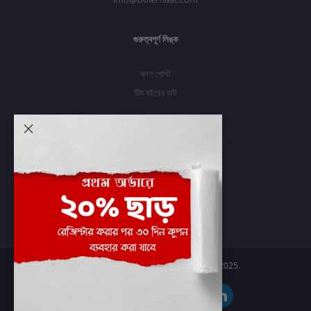
গুরুত্বপূর্ণ লিঙ্ক
ব্লগ পোস্ট
টিম বইয়ের হাট
আমার অ্যাকাউন্ট
প্রবেশ করুন
অর্ডার ইতিহাস
আমার ইচ্ছাগুলি
অর্ডার ট্র্যাকিং
Boier Haat™ | © All rights reserved 2025.