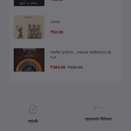
ডোকরা
₹50.00
বাঙ্গালীর দুর্গোৎসব : সেকালের সাময়িকপত্রে ষষ্ঠ
খণ্ড
₹384.00
₹400.00
প্রত্যাবর্তন নীতিমালা
শর্তাবলী