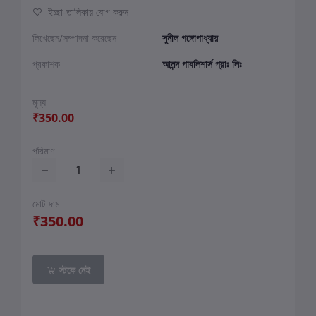
ইচ্ছা-তালিকায় যোগ করুন
লিখেছেন/সম্পাদনা করেছেন
সুনীল গঙ্গোপাধ্যায়
প্রকাশক
আনন্দ পাবলিশার্স প্রাঃ লিঃ
মূল্য
₹350.00
পরিমাণ
মোট দাম
₹350.00
স্টকে নেই