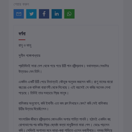
শেয়ার করুন
বর্ণনা
রানু ও ভানু
সুনীল গঙ্গোপাধ্যায়
প্রতিদিনই সারা দেশ থেকে শয়ে শয়ে চিঠি পান রবীন্দ্রনাথ। যথাসম্ভব সেগুলির
উত্তরও দেন তিনি।
একদিন একটি চিঠি পেয়ে নিতান্তই কৌতুক অনুভব করলেন কবি। রাণু নামের বারো
বছরের এক বালিকা বারাণসী থেকে লিখেছে। এই বয়সেই সে কবির অনেক লেখা
পড়েছে। তিনিই তার সবচেয়ে প্রিয় মানুষ।
বালিকার অনুযোগ, কবি ইদানীং এত কম গল্প লিখছেন কেন? কবি সেই বালিকার
চিঠির উত্তর দিয়েছিলেন।
সাংসারিক জীবনে রবীন্দ্রনাথ কোনওদিন অপার শান্তি পাননি। হঠাৎই একদিন বহু
রোগভোগের পর কবির প্রিয় জ্যেষ্ঠা কন্যা মাধুরীলতা মারা গেল। ভেঙে পড়লেন
কবি। সেদিনই অশান্ত মনে ভাড়া-করা গাড়িতে এলেন ভবানীপুরে। নম্বর মিলিয়ে