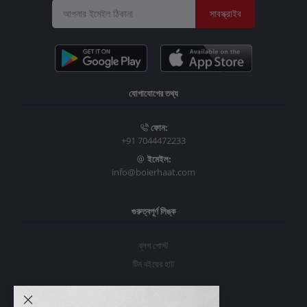
সাবস্ক্রাইব
যোগাযোগের তথ্য
ফোন:
+91 7044472233
ইমেইল:
info@boierhaat.com
গুরুত্বপূর্ণ লিঙ্ক
ব্লগ পোস্ট
টিম বইয়ের হাট
আমার অ্যাকাউন্ট