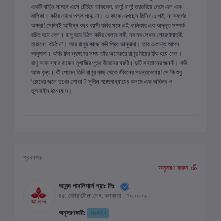
একটি বাড়ির সামনে এসে চেঁচিয়ে ডাকলেন, রাণু! রাণু! তরতরিয়ে নেমে এল এক
বালিকা। কবির চোখে পলক পড়ে না। এ কাকে দেখছেন তিনি? এ পরী, না স্বর্গের
অপ্সরা! সেদিনই আটান্ন বছর বয়সী কবির সঙ্গে এই বালিকার এক অদ্ভূত সম্পর্ক
রচিত হয়ে গেল। রাণু হয়ে উঠল কবির খেলার সঙ্গী, নব নব লেখার প্রেরণাদাত্রী,
হারানো 'বউঠান'। আর রাণুর কাছে কবি প্রিয় ভানুদাদা। তার একান্ত আপন
ভানুদাদা। কবির চিন ভ্রমণের সময় তাঁর অগোচরে রাণুর বিয়ের ঠিক হয়ে গেল।
রাণু আজ স্যার রাজেন মুখার্জির পুত্র বীরেনের ঘরণী। দুটি সন্তানের জননী। কবি
আজ বৃদ্ধ। কী পেলেন তিনি রাণুর কাছ থেকে জীবনের পড়ন্তবেলায়! সে কি শুধু
'চোখের জলে দুখের শোভা'? সুনীল গঙ্গোপাধ্যায়ের কলমে এক অভিনব ও
তুলনাহীন উপন্যাস।
প্রকাশক
অনুসরণ করুন
আনন্দ পাবলিশার্স প্রাঃ লিঃ
৪৫, বেনিয়াটোলা লেন, কলকাতা - ৭০০০০৯
অনুসরণকারী:
36443