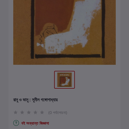
রানু ও ভানু : সুনীল গঙ্গোপাধ্যায়
(0 পর্যালোচনা)
বই সংক্রান্ত জিজ্ঞাসা