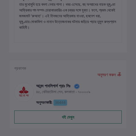
তার মুখোমুখি হয়ে বদলা নেবার পালা। খবর এসেছে, বহু অপরাধের নায়ক ভুষুণ্ডা
আফ্রিকার পশু সম্পদ চোরাকারবারির এক চক্রর সঙ্গে যুক্ত। ফলে, প্রথম থেকেই
জমজমাট 'রুআহা'। এই তিনজনের আফ্রিকায় যাওয়া, ছদ্মবেশ ধরা,
ভুষুণ্ডার মোকাবিলা ও নানান উত্তেজনাকর ঘটনায় জড়িয়ে পড়ার তুমুল রুদ্ধশ্বাস
কাহিনী।
প্রকাশক
অনুসরণ করুন
আনন্দ পাবলিশার্স প্রাঃ লিঃ
৪৫, বেনিয়াটোলা লেন, কলকাতা - ৭০০০০৯
অনুসরণকারী:
36444
বই দেখুন