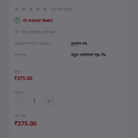
(0 পর্যালোচনা)
বই সংক্রান্ত জিজ্ঞাসা
ইচ্ছা-তালিকায় যোগ করুন
লিখেছেন/সম্পাদনা করেছেন
বুদ্ধদেব গুহ
প্রকাশক
আনন্দ পাবলিশার্স প্রাঃ লিঃ
মূল্য
₹375.00
পরিমাণ
মোট দাম
₹375.00