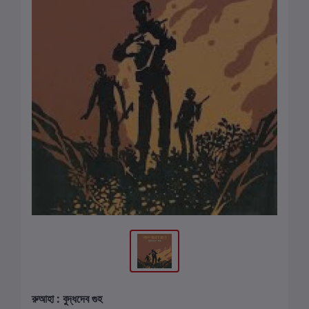
রুআহা : বুদ্ধদেব গুহ