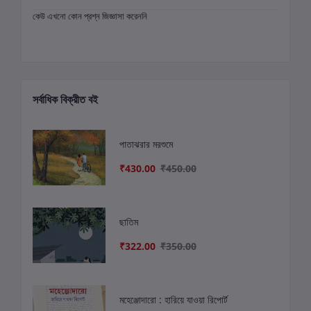
কেউ এখনো কোন প্রশ্ন জিজ্ঞাসা করেননি
সর্বাধিক বিক্রীত বই
পাতাঝরার মরশুমে
₹430.00
₹450.00
ছাতিম
₹322.00
₹350.00
মহেঞ্জোদারো : হারিয়ে যাওয়া রিপোর্ট