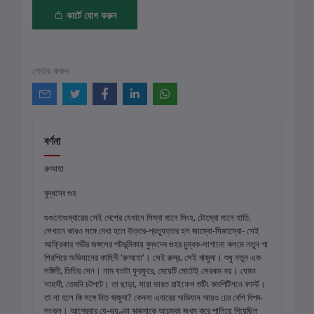
কার্টে যোগ করুন
শেয়ার করুন
বর্ণনা
রুআহা
বুদ্ধদেব গুহ
গুগুনোগুম্বারের সেই দেশের যেখানে সিম্বা মানে সিংহ, টোম্বো মানে হাতি,
সেখানে কারও সঙ্গে দেখা হলে উত্তর-প্রত্যুত্তর হল জাম্বো-সিজাম্বো- সেই
আফ্রিকার গভীর জঙ্গলের পটভূমিকায় বুদ্ধদেব গুহর চুম্বক-লাগানো কলমে নতুন গা
শিরশিরে অভিযানের কাহিনী 'রুআহা'। সেই রুদ্র, সেই ঋজুদা। শুধু নতুন এক
সঙ্গিনী, তিতির সেন। নাম যতটা ফুরফুরে, মেয়েটি মোটেই সেরকম নয়। যেমন
সাহসী, তেমনি চটপটে। তা ছাড়া, সারা ভারত রাইফেল শুটিং কমপিটিশনে ফার্স্ট।
তা না হলে কি সঙ্গে নিত ঋজুদা? কেননা এবারের অভিযান আরও ঢের বেশি বিপদ-
সংকুল। আগেরবার যে-ভুযুণ্ডা ঋজুদাকে আচমকা জখম করে পালিয়ে গিয়েছিল