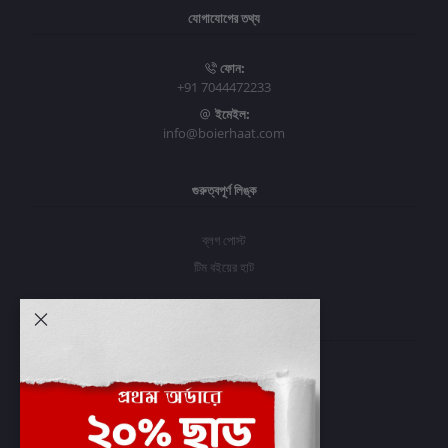
যোগাযোগের তথ্য
ফোন:
+91 7044472233
ইমেইল:
info@boierhaat.com
গুরুত্বপূর্ণ লিঙ্ক
ব্লগ পোস্ট
টিম বইয়ের হাট
আমার অ্যাকাউন্ট
প্রবেশ করুন
অর্ডার ইতিহাস
আমার ইচ্ছাগুলি