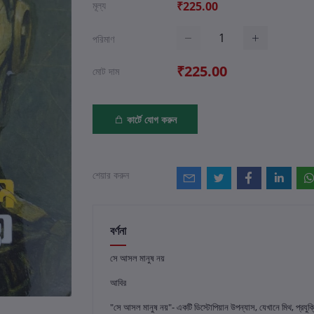
মূল্য
₹225.00
পরিমাণ
₹225.00
মোট দাম
কার্টে যোগ করুন
শেয়ার করুন
বর্ণনা
সে আসল মানুষ নয়
আবির
"সে আসল মানুষ নয়"- একটি ডিস্টোপিয়ান উপন্যাস, যেখানে মিথ, প্রযুক