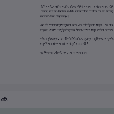
খ্রিষ্টান মাইথোলজির বিতর্কিত চরিত্র লিলিথ এখানে আর শয়তান নন; তিনি 
চেয়েছে, তার স্বাধীনতাকে অপরাধ বানিয়ে তাকে 'অমানুষ' আখ্যা দিয়েছে। 
আত্মসমর্পণ করা মানুষের মুখ।
এই দুই মেরুর আড়ালে লুকিয়ে আছে এক সর্বশক্তিমান সত্তা...গড, যার হাত
সভ্যতা, যেখানে প্রযুক্তি উন্নতির শিখরে পৌঁছেও মানুষ হারিয়ে ফেলেছ
কৃত্রিম বুদ্ধিমত্তা, জেনেটিক ইঞ্জিনিয়ারিং ও চূড়ান্ত প্রযুক্তিগত অ
মানুষ? আর কাকে আমরা 'অমানুষ' বানিয়ে দিই?
এর উত্তরের খোঁজেই শুরু হোক আপনার যাত্রা।
 রেটিং