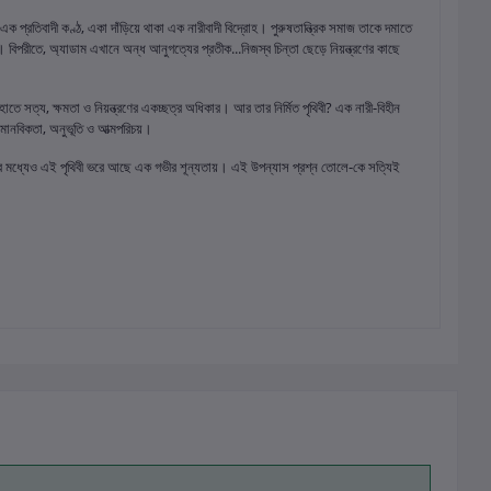
এক প্রতিবাদী কণ্ঠ, একা দাঁড়িয়ে থাকা এক নারীবাদী বিদ্রোহ। পুরুষতান্ত্রিক সমাজ তাকে দমাতে
বিপরীতে, অ্যাডাম এখানে অন্ধ আনুগত্যের প্রতীক...নিজস্ব চিন্তা ছেড়ে নিয়ন্ত্রণের কাছে
ে সত্য, ক্ষমতা ও নিয়ন্ত্রণের একচ্ছত্র অধিকার। আর তার নির্মিত পৃথিবী? এক নারী-বিহীন
ে মানবিকতা, অনুভূতি ও আত্মপরিচয়।
গ্রগতির মধ্যেও এই পৃথিবী ভরে আছে এক গভীর শূন্যতায়। এই উপন্যাস প্রশ্ন তোলে-কে সত্যিই