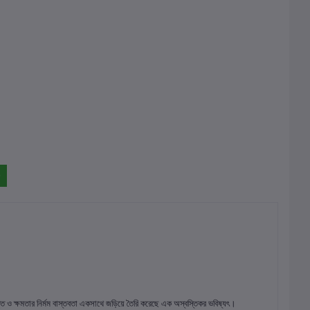
্তি ও ক্ষমতার নির্মম বাস্তবতা একসাথে জড়িয়ে তৈরি করেছে এক অস্বস্তিকর ভবিষ্যৎ।