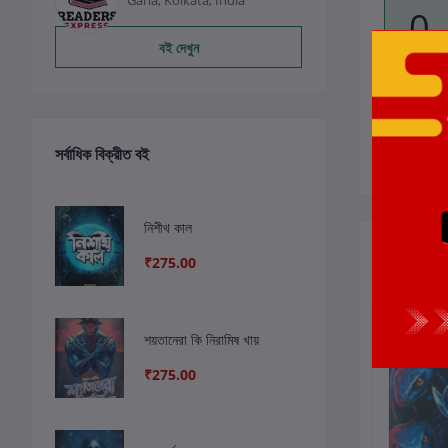
Garia, Kolkata, India
0
বই দেখুন
সর্বাধিক বিক্রীত বই
নিশীথ কাল
সংশ্লিষ্ট বই
₹275.00
শয়তানেরা কি নিরামিষ খায়
₹275.00