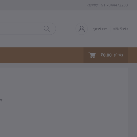
হেল্পলাইন
+91 7044472233
প্রবেশ করুন
রেজিস্ট্রেশান
₹0.00
(
0
বই)
ুন