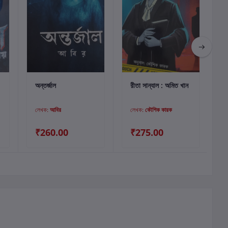
কার্টে যোগ করুন
কার্টে যোগ করুন
অন্তর্জাল
রীতা সান্যাল : অমিত খান
প
লেখক:
আবির
লেখক:
কৌশিক কারক
₹260.00
₹275.00