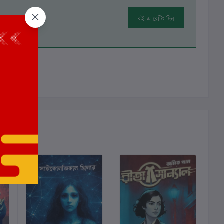
বই-এ রেটিং দিন
ালোচনা নেই