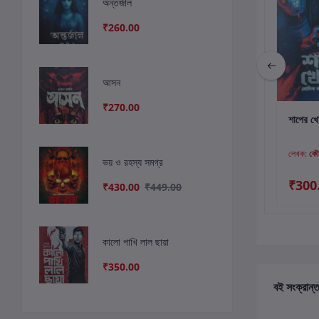
অন্তর্জাল
₹260.00
আসন
₹270.00
কার্টে যোগ করুন
কার্টে যোগ করুন
কার
কালো পাখি লাল ছায়া
মেরি শেলি ভয় সমগ্র :
শাপের খ
ফাঙ্কেনস্টাইন ও অন্যান্য
লেখক:
সাগরিকা রায়
লেখক:
আবির
লেখক:
কৌ
ভয় ও রহস্য সমগ্র
₹350.00
₹449.00
₹300
₹430.00
₹449.00
কালো পাখি লাল ছায়া
₹350.00
বই সংক্রান্ত