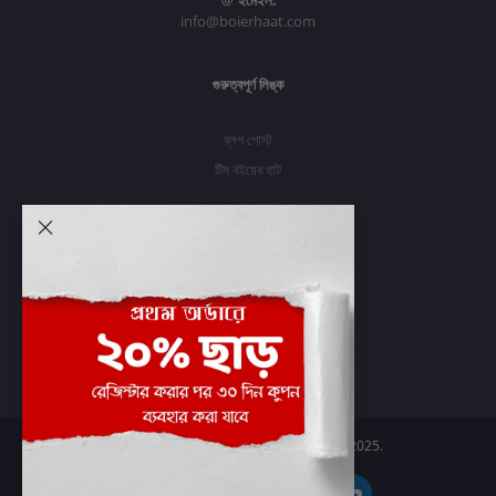
ইমেইল:
info@boierhaat.com
গুরুত্বপূর্ণ লিঙ্ক
ব্লগ পোস্ট
টিম বইয়ের হাট
আমার অ্যাকাউন্ট
প্রবেশ করুন
অর্ডার ইতিহাস
আমার ইচ্ছাগুলি
অর্ডার ট্র্যাকিং
Boier Haat™ | © All rights reserved 2025.