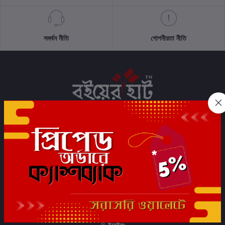
সমর্থন নীতি
গোপনীয়তা নীতি
সাবস্ক্রাইব
যোগাযোগের তথ্য
ফোন:
+91 7044472233