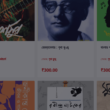
ার্টে যোগ করুন
কার্টে যোগ করুন
হেমন্তবেলায় : পৃথা কুণ্ডু
বাংলার গ
টাচার্য
লেখক:
পৃথা কুন্ডু
লেখক:
পৃথ
₹300.00
₹300