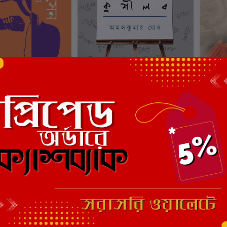
ার্টে যোগ করুন
কার্টে যোগ করুন
 : জীবন ও গান
রবীন্দ্র নাটকের কুশীলব
সুরমা ভ
IKANTA SEN
লেখক:
অমল কুমার ঘোষ
লেখক:
শর্
0
₹400.00
₹200