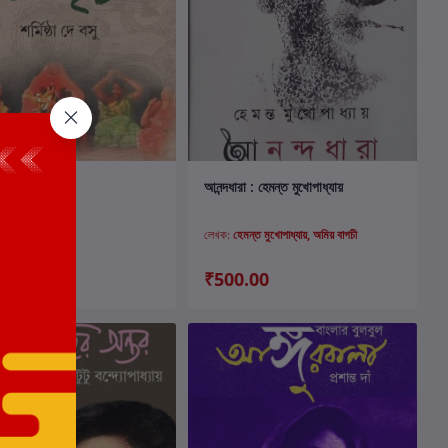
কার্টে যোগ করুন
কার্টে যোগ করুন
্যালির লোকনৃত্য
আনন্দধারা : হেমন্ত মুখোপাধ্যায়
মিষ্ঠা দে
লেখক:
হেমন্ত মুখোপাধ্যায়, অমিয় বাগচী
.00
₹500.00