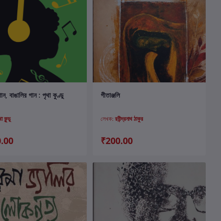
কার্টে যোগ করুন
কার্টে যোগ করুন
ান, বাঙালির গান : পৃথা কুণ্ডু
গীতাঞ্জলি
া কুন্ডু
লেখক:
রবীন্দ্রনাথ ঠাকুর
.00
₹200.00