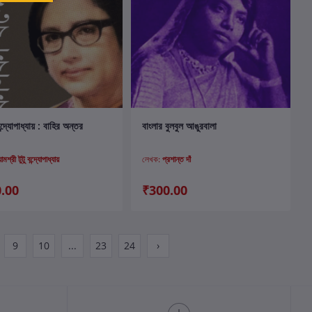
কার্টে যোগ করুন
কার্টে যোগ করুন
্দ্যোপাধ্যায় : বাহির অন্তর
বাংলার বুলবুল আঙুরবালা
যামশ্রী টুটু বন্দ্যোপাধ্যায়
লেখক:
প্রশান্ত দাঁ
.00
₹300.00
9
10
...
23
24
›