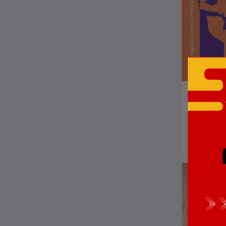
ক
রজনীকান্ত সেন
লেখক:
RAJAN
₹1,000.0