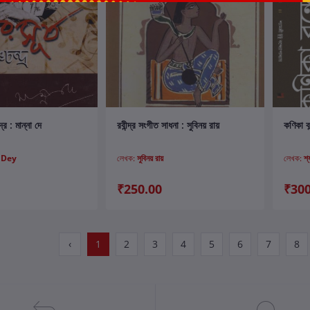
ার্টে যোগ করুন
কার্টে যোগ করুন
্দ্র : মান্না দে
রবীন্দ্র সংগীত সাধনা : সুবিনয় রায়
কণিকা বন
 Dey
লেখক:
সুবিনয় রায়
লেখক:
শ্
₹250.00
₹300
‹
1
2
3
4
5
6
7
8