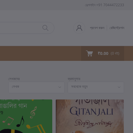
হেল্পলাইন
+91 7044472233
প্রবেশ করুন
রেজিস্ট্রেশান
₹0.00
(
0
বই)
লেখকদের
ক্রমানুসার
লেখক
সবথেকে নতুন