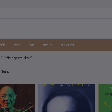
র্যাকিং
লেখক
বিভাগ
প্রকাশক
আমাদের কথা
"সঙ্গীত ও নৃত্যকলা বিষয়ক"
া বিষয়ক