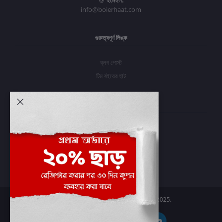
ইমেইল:
info@boierhaat.com
গুরুত্বপূর্ণ লিঙ্ক
ব্লগ পোস্ট
টিম বইয়ের হাট
আমার অ্যাকাউন্ট
প্রবেশ করুন
অর্ডার ইতিহাস
আমার ইচ্ছাগুলি
অর্ডার ট্র্যাকিং
Boier Haat™ | © All rights reserved 2025.