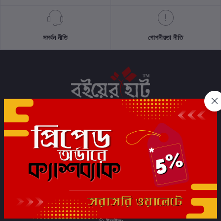
সমর্থন নীতি
গোপনীয়তা নীতি
সাবস্ক্রাইব
যোগাযোগের তথ্য
ফোন:
+91 7044472233