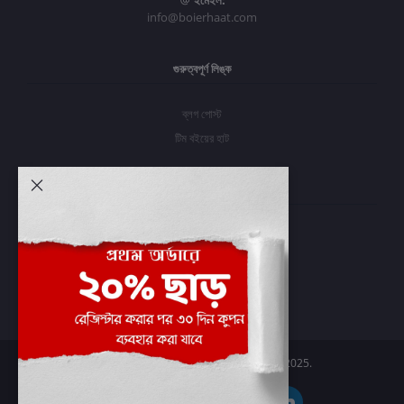
ইমেইল:
info@boierhaat.com
গুরুত্বপূর্ণ লিঙ্ক
ব্লগ পোস্ট
টিম বইয়ের হাট
আমার অ্যাকাউন্ট
প্রবেশ করুন
অর্ডার ইতিহাস
আমার ইচ্ছাগুলি
অর্ডার ট্র্যাকিং
Boier Haat™ | © All rights reserved 2025.