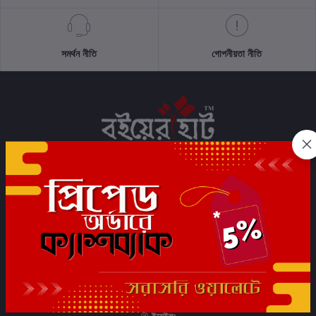
সমর্থন নীতি
গোপনীয়তা নীতি
সাবস্ক্রাইব
যোগাযোগের তথ্য
ফোন:
+91 7044472233