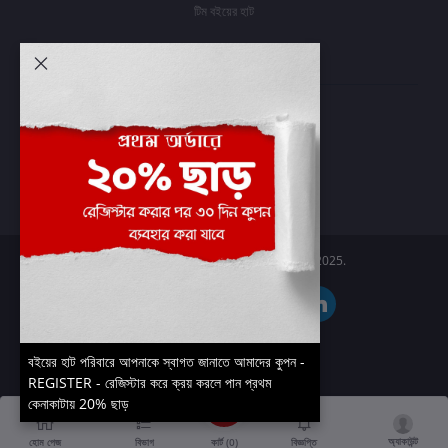
টিম বইয়ের হাট
আমার অ্যাকাউন্ট
প্রবেশ করুন
অর্ডার ইতিহাস
আমার ইচ্ছাগুলি
অর্ডার ট্র্যাকিং
Boier Haat™ | © All rights reserved 2025.
বইয়ের হাট পরিবারে আপনাকে স্বাগত জানাতে আমাদের কুপন -
REGISTER - রেজিস্টার করে ক্রয় করলে পান প্রথম
কেনাকাটায় 20% ছাড়
অ্যাকাউন্ট
কার্ট (
0
)
হোম পেজ
বিভাগ
বিজ্ঞপ্তি