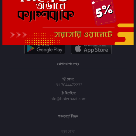
সাবস্ক্রাইব
যোগাযোগের তথ্য
ফোন:
+91 7044472233
ইমেইল:
info@boierhaat.com
গুরুত্বপূর্ণ লিঙ্ক
ব্লগ পোস্ট