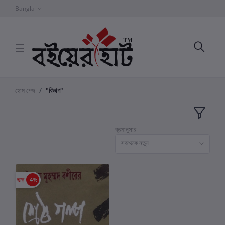
Bangla
হোম পেজ
"বিভাগ"
ক্রমানুসার
সবথেকে নতুন
ছাড়
4%