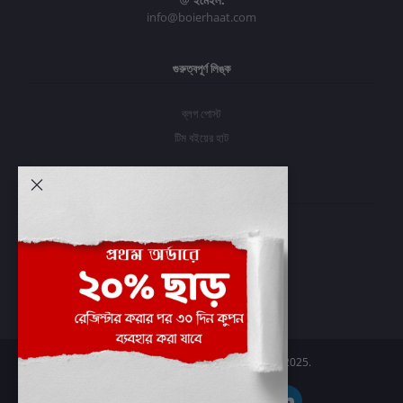
ইমেইল:
info@boierhaat.com
গুরুত্বপূর্ণ লিঙ্ক
ব্লগ পোস্ট
টিম বইয়ের হাট
আমার অ্যাকাউন্ট
প্রবেশ করুন
অর্ডার ইতিহাস
আমার ইচ্ছাগুলি
অর্ডার ট্র্যাকিং
Boier Haat™ | © All rights reserved 2025.