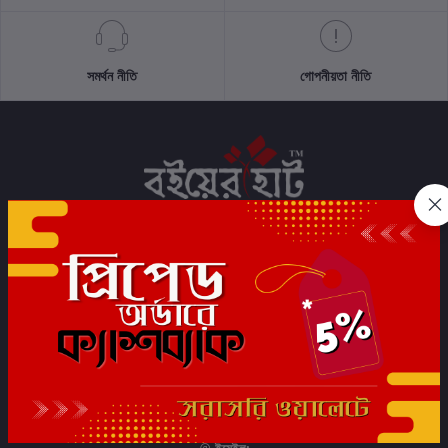
সমর্থন নীতি
গোপনীয়তা নীতি
সাবস্ক্রাইব
যোগাযোগের তথ্য
ফোন:
+91 7044472233