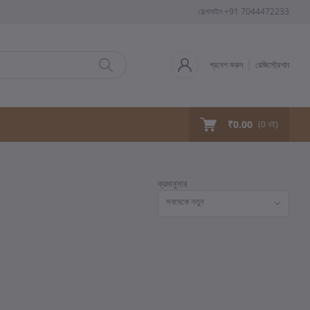
হেল্পলাইন
+91 7044472233
প্রবেশ করুন
রেজিস্ট্রেশান
₹0.00
(
0
বই)
ক্রমানুসার
সবথেকে নতুন