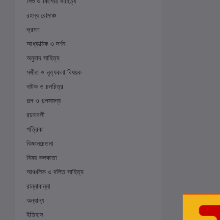
শিশু ও কিশোর সাহিত্য
রহস্য রোমাঞ্চ
ভ্রমণ
আধ্যাত্মিক ও দর্শন
অনুবাদ সাহিত্য
সঙ্গীত ও নৃত্যকলা বিষয়ক
নাটক ও চলচিত্র
গল্প ও গল্পসমগ্র
রচনাবলী
পত্রিকা
বিজ্ঞানচেতনা
বিষয় কলকাতা
আঞ্চলিক ও দলিত সাহিত্য
রান্নাবান্না
অন্যান্য
ইতিহাস