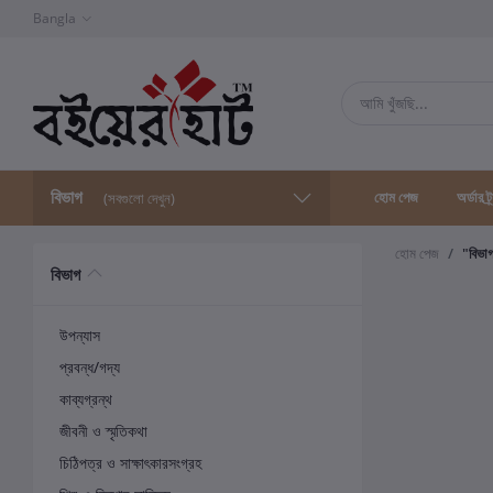
Bangla
বিভাগ
হোম পেজ
অর্ডার ট্
(সবগুলো দেখুন)
হোম পেজ
"বিভা
বিভাগ
উপন্যাস
প্রবন্ধ/গদ্য
কাব্যগ্রন্থ
জীবনী ও স্মৃতিকথা
চিঠিপত্র ও সাক্ষাৎকারসংগ্রহ