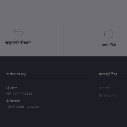
প্রত্যাবর্তন নীতিমালা
সমর্থন নীতি
যোগাযোগের তথ্য
গুরুত্বপূর্ণ লিঙ্ক
ফোন:
ব্লগ পোস্ট
+91 7044472233
টিম বইয়ের হাট
ইমেইল:
info@boierhaat.com