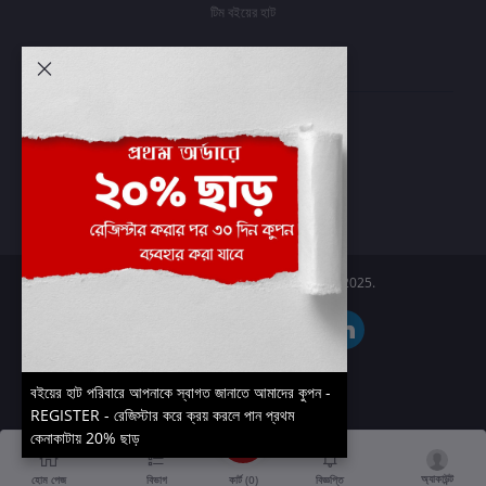
টিম বইয়ের হাট
আমার অ্যাকাউন্ট
প্রবেশ করুন
অর্ডার ইতিহাস
আমার ইচ্ছাগুলি
অর্ডার ট্র্যাকিং
Boier Haat™ | © All rights reserved 2025.
বইয়ের হাট পরিবারে আপনাকে স্বাগত জানাতে আমাদের কুপন -
REGISTER - রেজিস্টার করে ক্রয় করলে পান প্রথম
কেনাকাটায় 20% ছাড়
অ্যাকাউন্ট
কার্ট (
0
)
হোম পেজ
বিভাগ
বিজ্ঞপ্তি