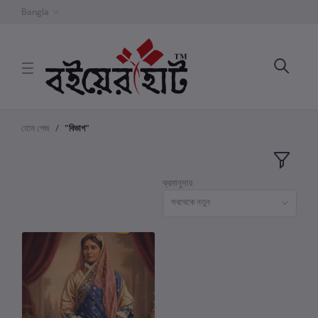
Bangla
হোম পেজ
"বিভাগ"
ক্রমানুসার
সবথেকে নতুন