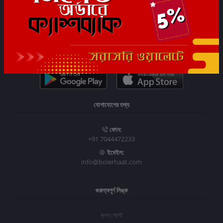
সাবস্ক্রাইব
যোগাযোগের তথ্য
ফোন:
+91 7044472233
ইমেইল:
info@boierhaat.com
গুরুত্বপূর্ণ লিঙ্ক
ব্লগ পোস্ট