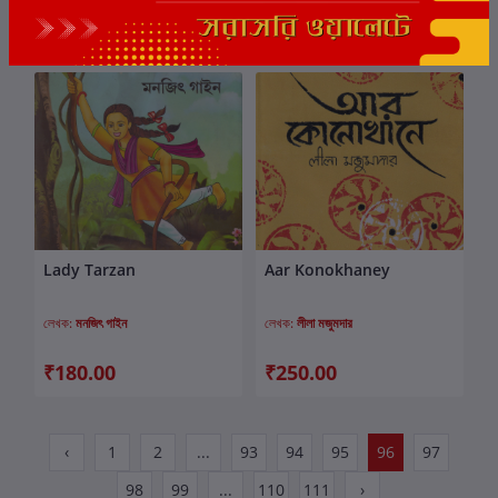
₹25.00
₹300.00
Lady Tarzan
Aar Konokhaney
কার্টে যোগ করুন
কার্টে যোগ করুন
লেখক:
মনজিৎ গাইন
লেখক:
লীলা মজুমদার
₹180.00
₹250.00
‹
1
2
...
93
94
95
96
97
98
99
...
110
111
›