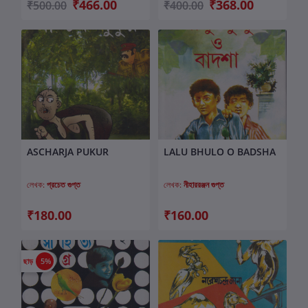
₹466.00
₹368.00
₹500.00
₹400.00
ASCHARJA PUKUR
LALU BHULO O BADSHA
কার্টে যোগ করুন
কার্টে যোগ করুন
লেখক:
প্রচেত গুপ্ত
লেখক:
নীহাররঞ্জন গুপ্ত
₹180.00
₹160.00
ছাড়
5%