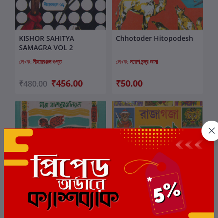
KISHOR SAHITYA
Chhotoder Hitopodesh
কার্টে যোগ করুন
কার্টে যোগ করুন
SAMAGRA VOL 2
লেখক:
নীহাররঞ্জন গুপ্ত
লেখক:
নরেশ চন্দ্র জানা
₹456.00
₹50.00
₹480.00
Jagat Jurey Rupkatha
Raja Gaja Dash Maja
কার্টে যোগ করুন
কার্টে যোগ করুন
লেখক:
মীরা বালসুব্রবনিয়াম
লেখক:
মনোজ মিত্র