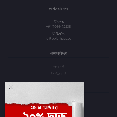
যোগাযোগের তথ্য
ফোন:
+91 7044472233
ইমেইল:
info@boierhaat.com
গুরুত্বপূর্ণ লিঙ্ক
ব্লগ পোস্ট
টিম বইয়ের হাট
আমার অ্যাকাউন্ট
প্রবেশ করুন
অর্ডার ইতিহাস
আমার ইচ্ছাগুলি