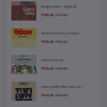
ছিন্নমূলের ঘরবসত : প্রফুল্ল রায়
₹700.00
₹750.00
বাঙ্গালার ইতিহাস (অখণ্ড সংস্করণ)
₹470.00
₹500.00
কথোপকথন (অখণ্ড)
₹470.00
₹499.00
ভাস্কর চক্রবর্তীর কবিতা সমগ্র খণ্ড ১
₹414.00
₹450.00