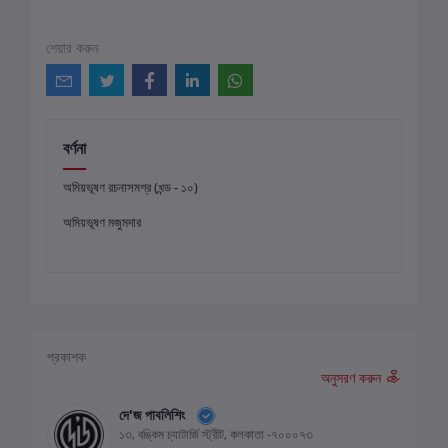
শেয়ার করুন
বর্ণনা
অমিয়ভূষণ রচনাসমগ্র (খন্ড - ১০)
অমিয়ভূষণ মজুমদার
প্রকাশক
অনুসরণ করুন
দে'জ পাবলিশিং
১৩, বঙ্কিম চ্যাটার্জি স্ট্রীট, কলকাতা -৭০০০৭৩