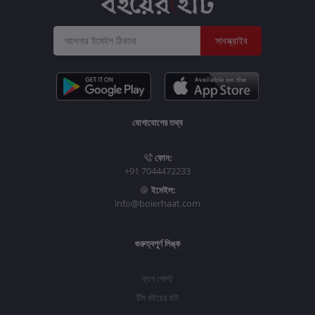
সাবস্ক্রাইব
যোগাযোগের তথ্য
ফোন:
+91 7044472233
ইমেইল:
info@boierhaat.com
গুরুত্বপূর্ণ লিঙ্ক
ব্লগ পোস্ট
টিম বইয়ের হাট