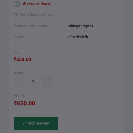
বই সংক্রান্ত জিজ্ঞাসা
ইচ্ছা-তালিকায় যোগ করুন
লিখেছেন/সম্পাদনা করেছেন
অমিয়ভূষণ মজুমদার
প্রকাশক
দে'জ পাবলিশিং
মূল্য
₹650.00
পরিমাণ
মোট দাম
₹650.00
কার্টে যোগ করুন