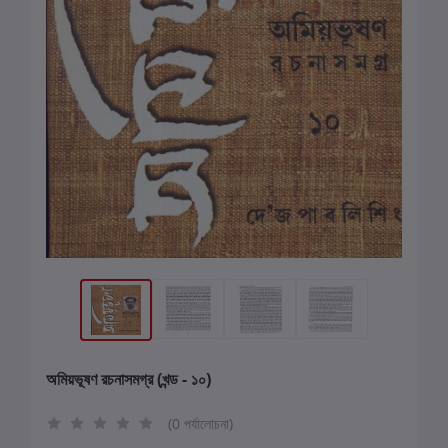
অমিয়ভূষণ রচনাসমগ্র (খন্ড - ১০)
(0 পর্যালোচনা)