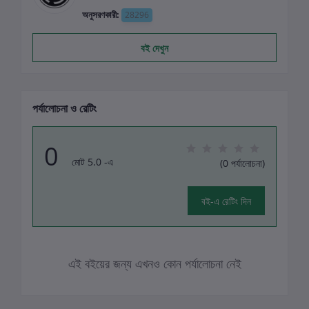
অনুসরণকারী:
28296
বই দেখুন
পর্যালোচনা ও রেটিং
0
মোট 5.0 -এ
(0 পর্যালোচনা)
বই-এ রেটিং দিন
এই বইয়ের জন্য এখনও কোন পর্যালোচনা নেই