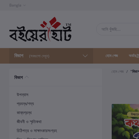
Bangla
বিভাগ
হোম পেজ
অর্ডার ট্
(সবগুলো দেখুন)
হোম পেজ
"বিভা
বিভাগ
উপন্যাস
প্রবন্ধ/গদ্য
কাব্যগ্রন্থ
জীবনী ও স্মৃতিকথা
চিঠিপত্র ও সাক্ষাৎকারসংগ্রহ