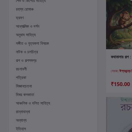
শিশু ও কিশোর সাহিত্য
রহস্য রোমাঞ্চ
ভ্রমণ
আধ্যাত্মিক ও দর্শন
অনুবাদ সাহিত্য
সঙ্গীত ও নৃত্যকলা বিষয়ক
নাটক ও চলচিত্র
ক
কথামালার গল্প : 
গল্প ও গল্পসমগ্র
রচনাবলী
লেখক:
ঈশ্বরচন্দ্র 
পত্রিকা
₹150.00
বিজ্ঞানচেতনা
বিষয় কলকাতা
আঞ্চলিক ও দলিত সাহিত্য
রান্নাবান্না
অন্যান্য
ইতিহাস