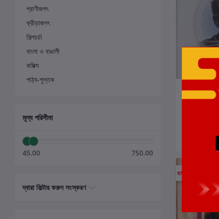
প্রাণীজগৎ
ক্রীড়াজগৎ
শিল্পচর্চা
বাংলা ও বাঙালী
কমিক্স
পাঠ্য-পুস্তক
ক
ঈশ্বরচন্দ্র বিদ
লেখক:
ঈশ্বরচন্দ্র 
মূল্য পরিসীমা
₹300.00
45.00
750.00
ছাড়
6%
দ্বারা ফিল্টার করুন সংস্করণ