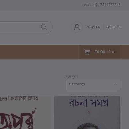
হেল্পলাইন
+91 7044472233
প্রবেশ করুন
রেজিস্ট্রেশান
₹0.00
(
0
বই)
ক্রমানুসার
সবথেকে নতুন