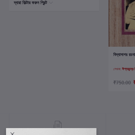
দ্বারা ফিল্টার করুন প্রিন্ট
ক
বিদ্যাসাগর রচন
লেখক:
ঈশ্বরচন্দ্র 
₹750.00