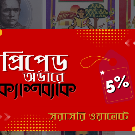
ার্টে যোগ করুন
কার্টে যোগ করুন
্যাসাগর রচনা সমগ্র ১
Barnaparichaya 2
Barn
বিদ্যাসাগর
লেখক:
ঈশ্বরচন্দ্র বিদ্যাসাগর
লেখক:
ঈশ
₹80.00
₹45.
ছাড়
6%