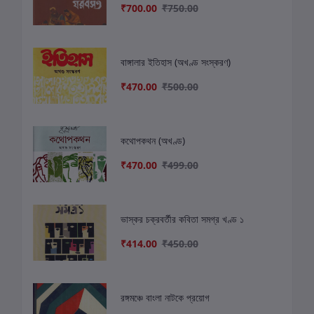
₹700.00
₹750.00
বাঙ্গালার ইতিহাস (অখণ্ড সংস্করণ)
₹470.00
₹500.00
কথোপকথন (অখণ্ড)
₹470.00
₹499.00
ভাস্কর চক্রবর্তীর কবিতা সমগ্র খণ্ড ১
₹414.00
₹450.00
রঙ্গমঞ্চে বাংলা নাটকে প্রয়োগ