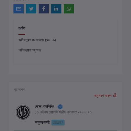
বর্ণনা
অমিয়ভূষণ রচনাসমগ্র (খন্ড - ৯)
অমিয়ভূষণ মজুমদার
প্রকাশক
অনুসরণ করুন
দে'জ পাবলিশিং
১৩, বঙ্কিম চ্যাটার্জি স্ট্রীট, কলকাতা -৭০০০৭৩
অনুসরণকারী:
28297