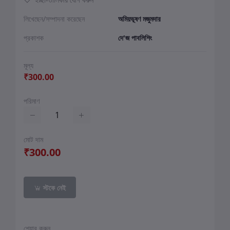
লিখেছেন/সম্পাদনা করেছেন
অমিয়ভূষণ মজুমদার
প্রকাশক
দে'জ পাবলিশিং
মূল্য
₹300.00
পরিমাণ
মোট দাম
₹300.00
স্টকে নেই
শেয়ার করুন