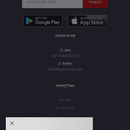
সাবস্ক্রাইব
যোগাযোগের তথ্য
ফোন:
+91 7044472233
ইমেইল:
info@boierhaat.com
গুরুত্বপূর্ণ লিঙ্ক
ব্লগ পোস্ট
টিম বইয়ের হাট
আমার অ্যাকাউন্ট