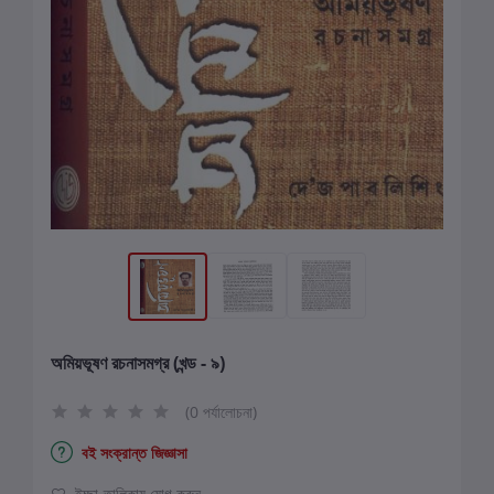
অমিয়ভূষণ রচনাসমগ্র (খন্ড - ৯)
(0 পর্যালোচনা)
বই সংক্রান্ত জিজ্ঞাসা
ইচ্ছা-তালিকায় যোগ করুন