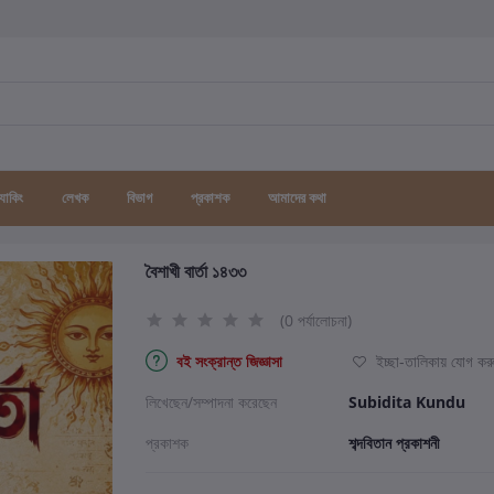
র্যাকিং
লেখক
বিভাগ
প্রকাশক
আমাদের কথা
বৈশাখী বার্তা ১৪৩৩
(0 পর্যালোচনা)
বই সংক্রান্ত জিজ্ঞাসা
ইচ্ছা-তালিকায় যোগ কর
লিখেছেন/সম্পাদনা করেছেন
Subidita Kundu
প্রকাশক
শব্দবিতান প্রকাশনী