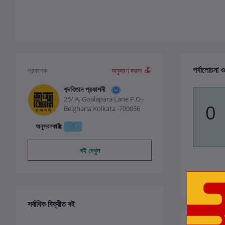
পর্যালোচনা ও
প্রকাশক
অনুসরণ করুন
শব্দবিতান প্রকাশনী
25/ A, Goalapara Lane P.O.-
0
Belgharia Kolkata -700056
অনুসরণকারী:
1
বই দেখুন
সর্বাধিক বিক্রীত বই