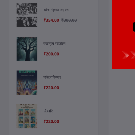
সংশ্লিষ্ট বই
আকাশকুসম সভ্যতা
₹354.00
₹380.00
রহস্যের আড়ালে
₹200.00
মাইথোবিজ্ঞান
₹220.00
চরৈবতি
₹220.00