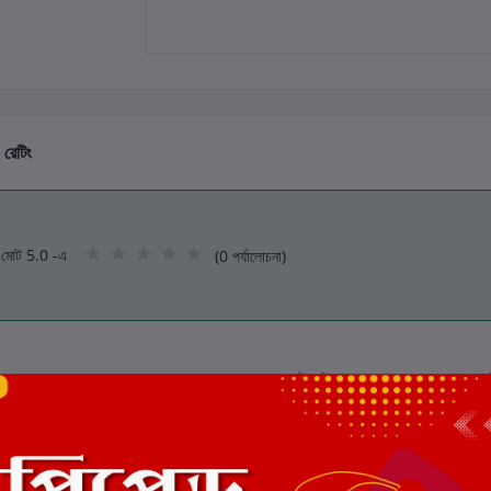
 রেটিং
মোট 5.0 -এ
(0 পর্যালোচনা)
এই বইয়ের জন্য এখনও কোন পর্য