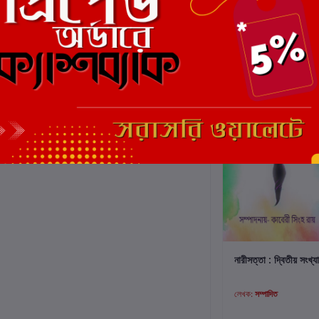
কার্টে যোগ করুন
নারীসত্তা : দ্বিতীয় সংখ্যা
লেখক:
সম্পাদিত