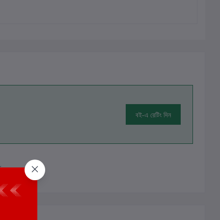
বই-এ রেটিং দিন
ালোচনা নেই