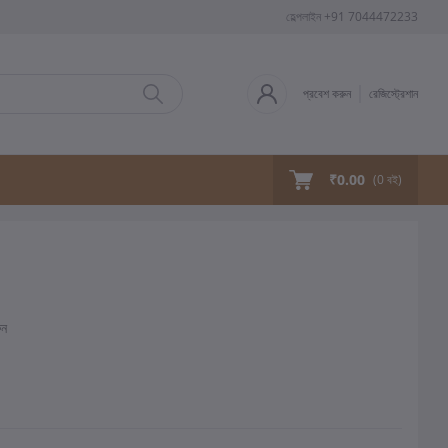
হেল্পলাইন
+91 7044472233
প্রবেশ করুন
রেজিস্ট্রেশান
₹0.00
(
0
বই)
ুন