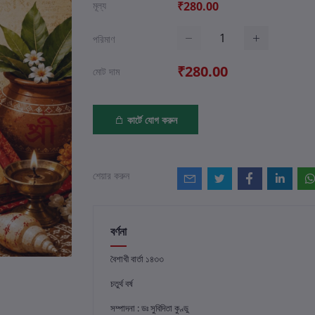
মূল্য
₹280.00
পরিমাণ
₹280.00
মোট দাম
কার্টে যোগ করুন
শেয়ার করুন
বর্ণনা
বৈশাখী বার্তা ১৪৩৩
চতুর্থ বর্ষ
সম্পাদনা : ডঃ সুবিদিতা কুণ্ডু