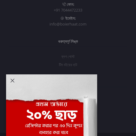
ফোন:
+91 7044472233
ইমেইল:
info@boierhaat.com
গুরুত্বপূর্ণ লিঙ্ক
ব্লগ পোস্ট
টিম বইয়ের হাট
আমার অ্যাকাউন্ট
প্রবেশ করুন
অর্ডার ইতিহাস
আমার ইচ্ছাগুলি
অর্ডার ট্র্যাকিং