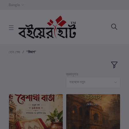
Bangla
হোম পেজ
"বিভাগ"
ক্রমানুসার
সবথেকে নতুন