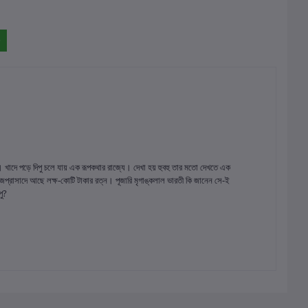
। খাদে পড়ে দিপু চলে যায় এক রূপকথার রাজ্যে। দেখা হয় হুবহু তার মতো দেখতে এক
জপ্রাসাদে আছে লক্ষ-কোটি টাকার রত্ন। পূজারি মৃগাঙ্কলাল ভারতী কি জানেন সে-ই
পু?