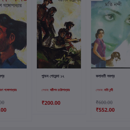
্টে যোগ করুন
কার্টে যোগ করুন
কার্টে যোগ করুন
মগ্র
পান্ডব গোয়েন্দা ১২
কলাবতী সমগ্র
য়ণ গঙ্গোপাধ্যায়
লেখক:
ষষ্ঠীপদ চট্টোপাধ্যায়
লেখক:
মতি নন্দী
00
₹200.00
₹600.00
.00
₹552.00