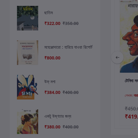
ছাতিম
₹322.00
₹350.00
মহেঞ্জোদারো : হারিয়ে যাওয়া রিপোর্ট
₹800.00
কার্টে যোগ করুন
কার্টে যোগ করুন
কার
ঘনাদাসমগ্র ২
আরবদেশে সন্তু ও
টেনিদা স
উফ্ মশা
কাকাবাবু
₹384.00
₹400.00
লেখক:
প্রেমেন্দ্র মিত্র
লেখক:
সুনীল গঙ্গোপাধ্যায়
লেখক:
নারা
₹1,000.00
₹250.00
₹450.
₹930.00
₹419
একটু উষ্ণতার জন্য
₹380.00
₹400.00