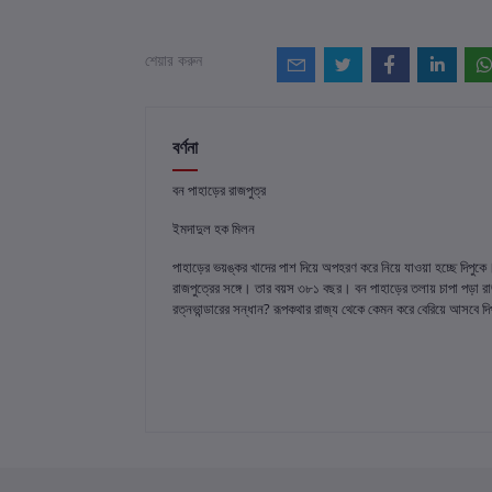
শেয়ার করুন
বর্ণনা
বন পাহাড়ের রাজপুত্র
ইমদাদুল হক মিলন
পাহাড়ের ভয়ঙ্কর খাদের পাশ দিয়ে অপহরণ করে নিয়ে যাওয়া হচ্ছে দিপুকে
রাজপুত্রের সঙ্গে। তার বয়স ৩৮১ বছর। বন পাহাড়ের তলায় চাপা পড়া রা
রত্নভান্ডারের সন্ধান? রূপকথার রাজ্য থেকে কেমন করে বেরিয়ে আসবে দি