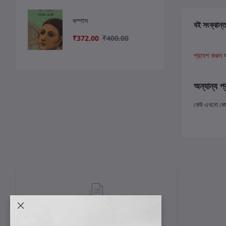
কম্পাস
বই সংক্রান্ত
₹372.00
₹400.00
প্রবেশ করুন
অন্যান্য প্
কেউ এখনো কোন 
শর্তাবলী