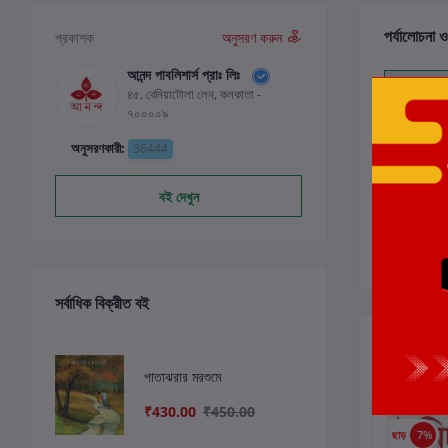
পর্যালোচনা ও
প্রকাশক
অনুসরণ করুন
আনন্দ পাবলিশার্স প্রাঃ লিঃ
৪৫, বেনিয়াটোলা লেন, কলকাতা -
0
৭০০০০৯
অনুসরণকারী:
36444
বই দেখুন
সর্বাধিক বিক্রীত বই
সংশ্লিষ্ট বই
পাতাঝরার মরশুমে
₹430.00
₹450.00
ছাড়
7%
ছাড়
7%