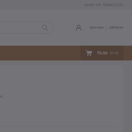
হেল্পলাইন
+91 7044472233
প্রবেশ করুন
রেজিস্ট্রেশান
₹0.00
(
0
বই)
ুন