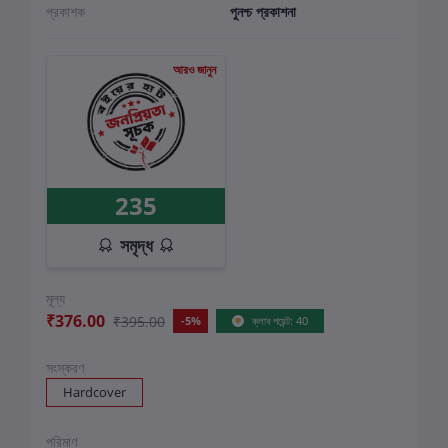
প্রকাশক
পুনশ্চ প্রকাশনা
আরও জানুন
235
সমৃদ্ধ
মূল্য
₹376.00
₹395.00
-5%
ক্লাব পয়েন্ট: 40
সংস্করণ
Hardcover
পরিমাণ