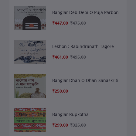
Banglar Deb-Debi O Puja Parbon
₹447.00
₹475.00
Lekhon : Rabindranath Tagore
₹461.00
₹495.00
Banglar Dhan O Dhan-Sanaskriti
₹250.00
Banglar Rupkotha
₹299.00
₹325.00