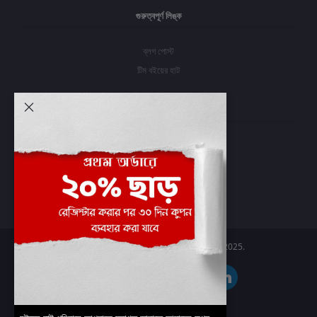
গুরুত্বপূর্ণ লিঙ্ক
ব্লগ পোস্ট
টিম বইয়ের হাট
আমার অ্যাকাউন্ট
প্রবেশ করুন
অর্ডার ইতিহাস
আমার ইচ্ছাগুলি
অর্ডার ট্র্যাকিং
Boier Haat™ | © All rights reserved 2025.