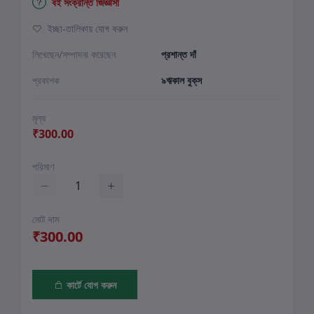
বই সংক্রান্ত জিজ্ঞাসা
ইচ্ছা-তালিকায় যোগ করুন
লিখেছেন/সম্পাদনা করেছেন
প্রশান্ত দাঁ
প্রকাশক
৯ঋকাল বুক্‌স
মূল্য
₹300.00
পরিমাণ
মোট দাম
₹300.00
কার্টে যোগ করুন