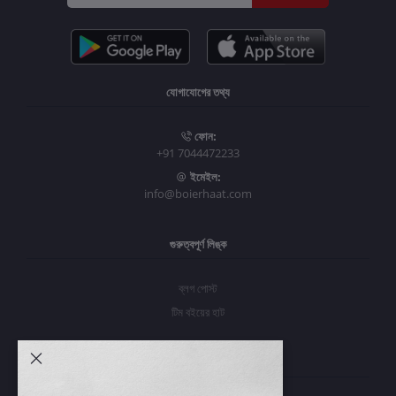
যোগাযোগের তথ্য
ফোন:
+91 7044472233
ইমেইল:
info@boierhaat.com
গুরুত্বপূর্ণ লিঙ্ক
ব্লগ পোস্ট
টিম বইয়ের হাট
আমার অ্যাকাউন্ট