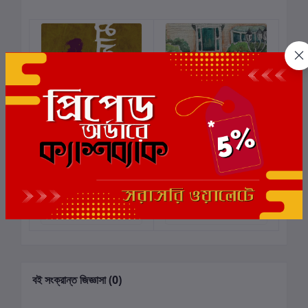
মাইহারনামা
সাগর পারের স্বরলিপি
কার্টে যোগ করুন
কার্টে যোগ করুন
লেখক:
কৌশিক বন্দ্যোপাধ্যায়
লেখক:
রাহুল রায়
₹1,000.00
₹400.00
বই সংক্রান্ত জিজ্ঞাসা (0)