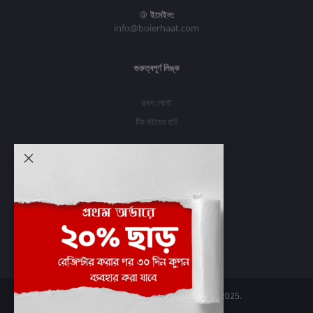
ইমেইল:
info@boierhaat.com
গুরুত্বপূর্ণ লিঙ্ক
ব্লগ পোস্ট
টিম বইয়ের হাট
আমার অ্যাকাউন্ট
প্রবেশ করুন
অর্ডার ইতিহাস
আমার ইচ্ছাগুলি
অর্ডার ট্র্যাকিং
Boier Haat™ | © All rights reserved 2025.