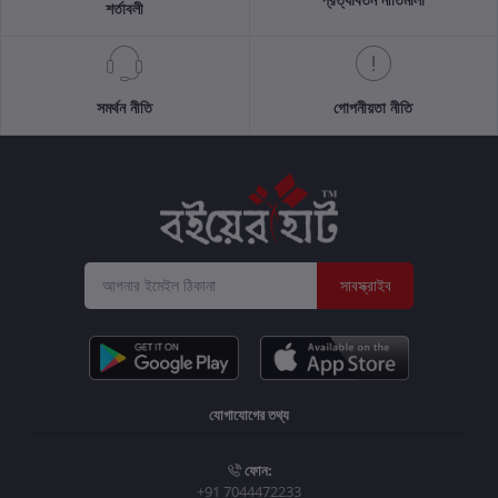
শর্তাবলী
সমর্থন নীতি
গোপনীয়তা নীতি
সাবস্ক্রাইব
যোগাযোগের তথ্য
ফোন:
+91 7044472233