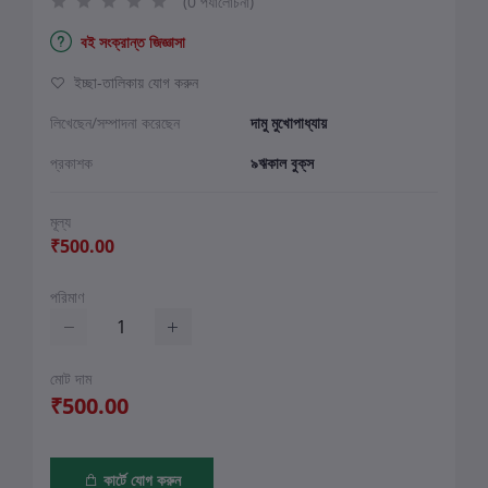
(0 পর্যালোচনা)
বই সংক্রান্ত জিজ্ঞাসা
ইচ্ছা-তালিকায় যোগ করুন
লিখেছেন/সম্পাদনা করেছেন
দামু মুখোপাধ্যায়
প্রকাশক
৯ঋকাল বুক্‌স
মূল্য
₹500.00
পরিমাণ
মোট দাম
₹500.00
কার্টে যোগ করুন