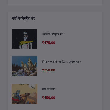
সর্বাধিক বিক্রীত বই
প্রাচীন গোয়েন্দা গল্প
₹475.00
দি কল অব দি ওয়াইল্ড : জ্যাক লন্ডন
₹250.00
মরু অভিযান
₹450.00