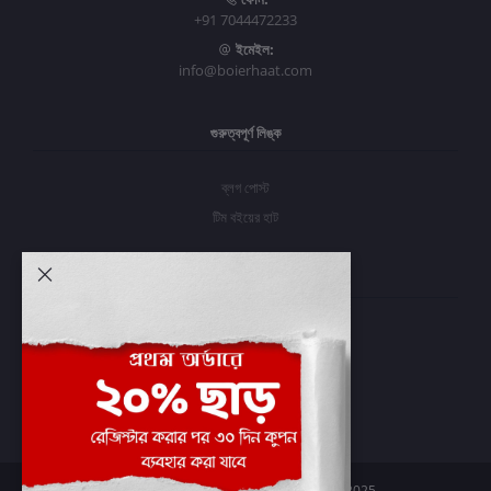
+91 7044472233
ইমেইল:
info@boierhaat.com
গুরুত্বপূর্ণ লিঙ্ক
ব্লগ পোস্ট
টিম বইয়ের হাট
আমার অ্যাকাউন্ট
প্রবেশ করুন
অর্ডার ইতিহাস
আমার ইচ্ছাগুলি
অর্ডার ট্র্যাকিং
Boier Haat™ | © All rights reserved 2025.