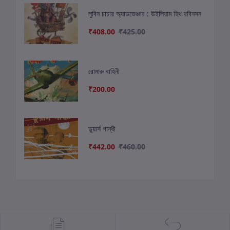
লুবিন চাচার অ্যাডভেঞ্চার : উইলিয়াম হিথ রবিনসন
₹408.00
₹425.00
রোমারু বাহিনী
₹200.00
ডুয়ার্স গান্ধী
₹442.00
₹460.00