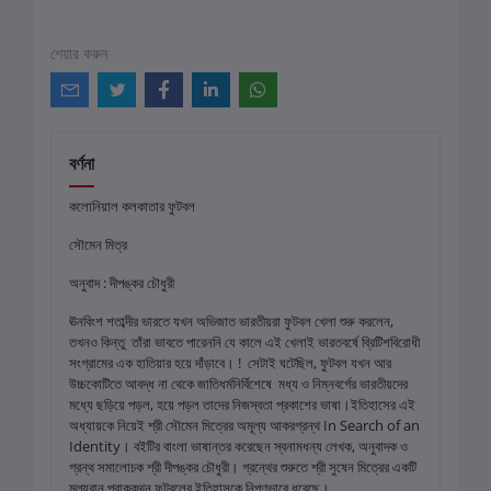
শেয়ার করুন
বর্ণনা
কলোনিয়াল কলকাতার ফুটবল
সৌমেন মিত্র
অনুবাদ : দীপঙ্কর চৌধুরী
ঊনবিংশ শতাব্দীর ভারতে যখন অভিজাত ভারতীয়রা ফুটবল খেলা শুরু করলেন,
তখনও কিন্তু তাঁরা ভাবতে পারেননি যে কালে এই খেলাই ভারতবর্ষে ব্রিটিশবিরোধী
সংগ্রামের এক হাতিয়ার হয়ে দাঁড়াবে। ! সেটাই ঘটেছিল, ফুটবল যখন আর
উচ্চকোটিতে আবদ্ধ না থেকে জাতিধর্মনির্বিশেষে মধ্য ও নিম্নবর্গের ভারতীয়দের
মধ্যে ছড়িয়ে পড়ল, হয়ে পড়ল তাদের নিজস্বতা প্রকাশের ভাষা।ইতিহাসের এই
অধ্যায়কে নিয়েই শ্রী সৌমেন মিত্রের অমূল্য আকরগ্রন্থ In Search of an
Identity। বইটির বাংলা ভাষান্তর করেছেন স্বনামধন্য লেখক, অনুবাদক ও
গ্রন্থ সমালোচক শ্রী দীপঙ্কর চৌধুরী। গ্রন্থের শুরুতে শ্রী সুষেন মিত্রের একটি
মূল্যবান প্রাককথন ফুটবলের ইতিহাসকে নিপুণভাবে ধরেছে।