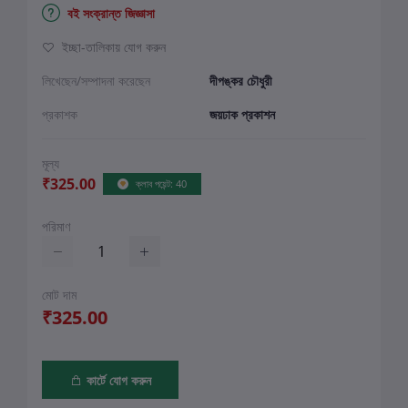
বই সংক্রান্ত জিজ্ঞাসা
ইচ্ছা-তালিকায় যোগ করুন
লিখেছেন/সম্পাদনা করেছেন
দীপঙ্কর চৌধুরী
প্রকাশক
জয়ঢাক প্রকাশন
মূল্য
₹325.00
ক্লাব পয়েন্ট: 40
পরিমাণ
মোট দাম
₹325.00
কার্টে যোগ করুন