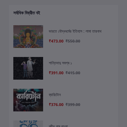
সর্বাধিক বিক্রীত বই
ভারতে বৌদ্ধধর্মের ইতিহাস : লামা তারনাথ
₹473.00
₹550.00
শান্তিদাদু সমগ্ৰ ১
₹391.00
₹415.00
ব্যারিটোন
₹376.00
₹399.00
নদীর নাম বাংলা