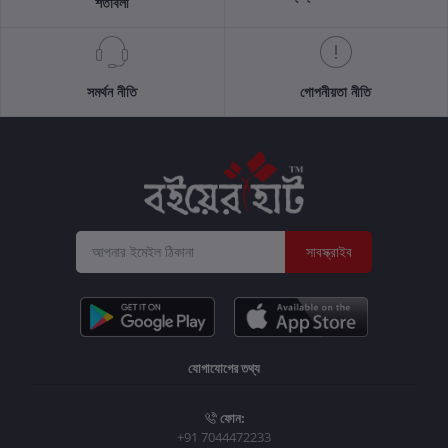
শর্তাবলী
সমর্থন নীতি
গোপনীয়তা নীতি
সাবস্ক্রাইব
যোগাযোগের তথ্য
ফোন:
+91 7044472233