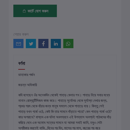
কার্টে যোগ করুন
শেয়ার করুন
বর্ণনা
ডাহাকার গর্জন
জয়ন্ত অধিকারি
কবি বলেছেন ওঁর অনেকদিন থেকেই পাহাড় কেনার শখ। পাহাড় নিয়ে সবার মধ্যে
নানান রোম্যান্টিসিজম কাজ করে। পাহাড়ে সূর্যোদয় থেকে সূর্যাস্ত দেখার জন্য,
প্রখর গরম থেকে বাঁচার জন্য মানুষ সমতল থেকে পাহাড়ে যায়। কিন্তু সেই
পাহাড় যখন গর্জে ওঠে, কেউ কি তার সামনে দাঁড়াতে পারে? কেন পাহাড় গর্জে ওঠে?
কার অপরাধে? বাস্তব এক ঘটনা অবলম্বনে এই উপন্যাস অবশ্যই পাঠকদের দাঁড়
করিয়ে দেবে এক অমোঘ সত্যের সামনে যা আমরা সবাই জানি, তবুও সেটা
অস্বীকার করতেই থাকি...দিনের পর দিন, মাসের পর মাস, বছরের পর বছর