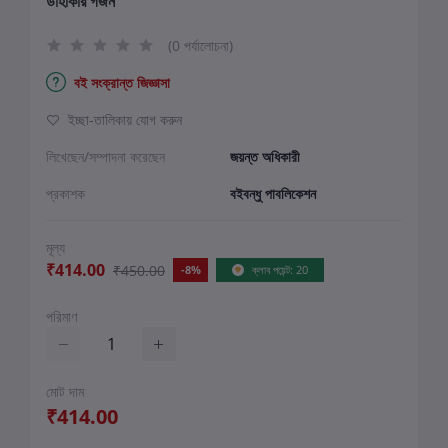
ডাহাকার গর্জন
(0 পর্যালোচনা)
বই সংক্রান্ত জিজ্ঞাসা
ইচ্ছা-তালিকায় যোগ করুন
লিখেছেন/সম্পাদনা করেছেন
জয়ন্ত অধিকারী
প্রকাশক
বইবন্ধু পাবলিকেশন
মূল্য
₹414.00
₹450.00
-8%
ক্লাব পয়েন্ট: 20
পরিমাণ
মোট দাম
₹414.00