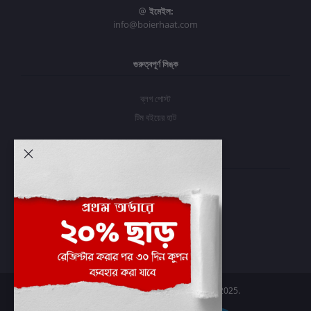
ইমেইল:
info@boierhaat.com
গুরুত্বপূর্ণ লিঙ্ক
ব্লগ পোস্ট
টিম বইয়ের হাট
আমার অ্যাকাউন্ট
প্রবেশ করুন
অর্ডার ইতিহাস
আমার ইচ্ছাগুলি
অর্ডার ট্র্যাকিং
Boier Haat™ | © All rights reserved 2025.