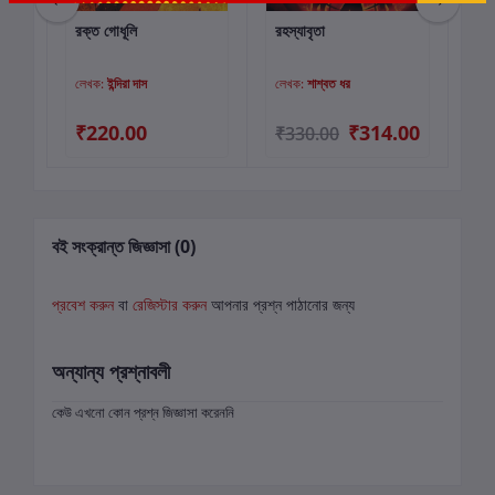
রক্ত গোধূলি
রহস্যাবৃতা
সম
কার্টে যোগ করুন
কার্টে যোগ করুন
লেখক:
ইন্দিরা দাস
লেখক:
শাশ্বত ধর
লে
00
₹220.00
₹314.00
₹330.00
₹3
বই সংক্রান্ত জিজ্ঞাসা (0)
প্রবেশ করুন
বা
রেজিস্টার করুন
আপনার প্রশ্ন পাঠানোর জন্য
অন্যান্য প্রশ্নাবলী
কেউ এখনো কোন প্রশ্ন জিজ্ঞাসা করেননি