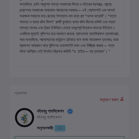
অন্যদিকে, দুর্বল প্রফুল্ল মহন্ত সরকারের ভিতর ও বাইরের ষড়যন্ত্র, কেন্দ্রে
চন্দ্রশেখর সরকারের আয়ারাম-গয়ারামের সরকার— এই প্রেক্ষাপটে এক আশ্চর্য
অরাজক সময়কে ধরে রেখেছে উপন্যাস-সম বড়ো গল্প “অসম ডায়েরি”। “দত্তা
সামন্ত ও বম্বে কটন মিলস” গল্পটি কুখ্যাত বম্বে কটন মিলের ধর্মঘট এবং দত্তা
সামন্ত নামের এক ট্রেড ইউনিয়ন নেতার অভূতপূর্ব উত্থান-পতনের ইতিহাস।
একদিকে মুম্বাই পুলিশের হয়ে ময়দানে রয়েছে খ্যাতনামা অ্যাথিক্যাল হ্যাকারেরা,
আর অন্যদিকে, পরাবাস্তবের ভার্চুয়াল দুনিয়ায় বসে থাকা আরেকদল হ্যাকার, যারা
ক্রমাগত আক্রমণ করে পুলিশের ওয়েবসাইট দখল এবং নিষ্ক্রিয় করছে— সত্য
ঘটনা আশ্রিত সেই টানটান থ্রিলার কাহিনি “ড. হাইড— দ্য হ্যাকার”। "
প্রকাশক
অনুসরণ করুন
বইবন্ধু পাবলিকেশন
বইবন্ধু পাবলিকেশন
অনুসরণকারী:
982