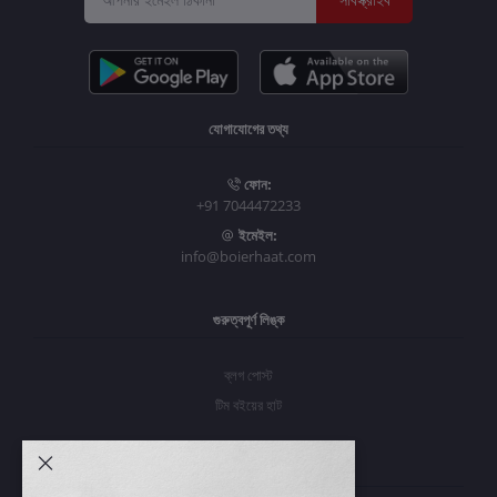
যোগাযোগের তথ্য
ফোন:
+91 7044472233
ইমেইল:
info@boierhaat.com
গুরুত্বপূর্ণ লিঙ্ক
ব্লগ পোস্ট
টিম বইয়ের হাট
আমার অ্যাকাউন্ট