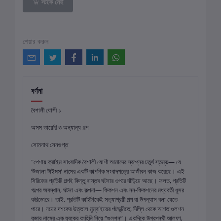
স্টকে নেই
শেয়ার করুন
বর্ণনা
বৈশালী যোশী ১
অসম ডায়েরি ও অন্যান্য গল্প
সোমনাথ সেনগুপ্ত
"পেশায় ক্রাইম সাংবাদিক বৈশালী যোশী আমাদের স্বপ্নের চতুর্থ স্তম্ভ— যে
‘উজালা টাইমস’ নামের একটি কাল্পনিক সংবাদপত্রে আজীবন কাজ করেছে। এই
সিরিজের প্রতিটি গল্পই কিন্তু বাস্তব ঘটনার ওপরে দাঁড়িয়ে আছে। ফলত, প্রতিটি
গল্পের অবস্থান, ঘটনা এবং কল্পনা— ফিকশন এবং নন-ফিকশনের মধ্যবর্তী ধূসর
করিডোরে। তাই, প্রতিটি কাহিনিকেই সত্যাশ্রয়ী গল্প বা উপন্যাস বলা যেতে
পারে। নয়ের দশকের উত্তাল মুম্বাইয়ের পটভূমিতে, দিল্লি থেকে আগত গুলশন
কুমার নামের এক যুবকের কাহিনি নিয়ে “গুলশন”। একদিকে উগ্রপন্থী আলফা,