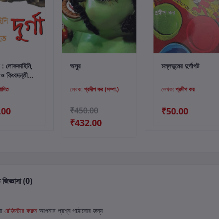
্টে যোগ করুন
কার্টে যোগ করুন
কার্টে যোগ করুন
 : লোককাহিনি,
অসুর
মল্লভূমের দুর্গাপট
 ও কিংবদন্তীতে
পাদিত
লেখক:
প্রদীপ কর (সম্পা.)
লেখক:
প্রদীপ কর
.00
₹450.00
₹50.00
₹432.00
 জিজ্ঞাসা (0)
বা
রেজিস্টার করুন
আপনার প্রশ্ন পাঠানোর জন্য