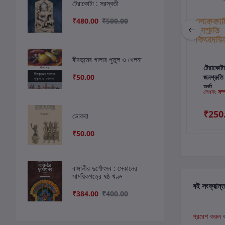
টেরাকোটা : সরস্বতী
₹480.00
₹500.00
বীরভূমের গালার পুতুল ও খেলনা
কার্টে যোগ করুন
কার্টে যোগ করুন
কার
গণপতির অন্বেষণে
টেরাকোটা শারদীয় ২০১১ :
টেরাকোটা
₹50.00
বাংলার ব্যতিক্রমী
জনশ্রুতি
দুর্গাপুজো
দুর্গা
লেখক:
ইন্দ্রাণী সেন
লেখক:
সম্পাদিত
লেখক:
সম্
₹500.00
₹250.00
₹250
ডোকরা
₹480.00
₹50.00
বাঙ্গালীর দুর্গোৎসব : সেকালের
সাময়িকপত্রে ষষ্ঠ খণ্ড
বই সংক্রান্ত
₹384.00
₹400.00
প্রবেশ করুন