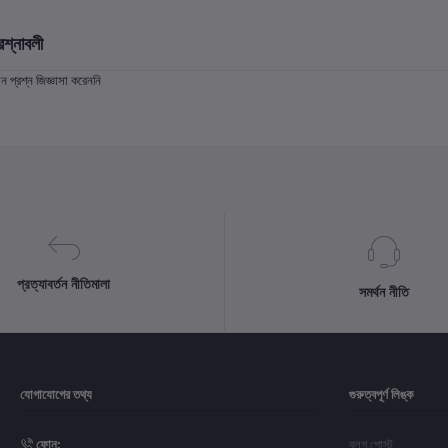
রশ্নাবলী
প্রশ্ন জিজ্ঞাসা করেননি
প্রত্যাবর্তন নীতিমালা
সমর্থন নীতি
যোগাযোগের তথ্য
গুরুত্বপূর্ণ লিঙ্ক
ফোন:
ব্লগ পোস্ট