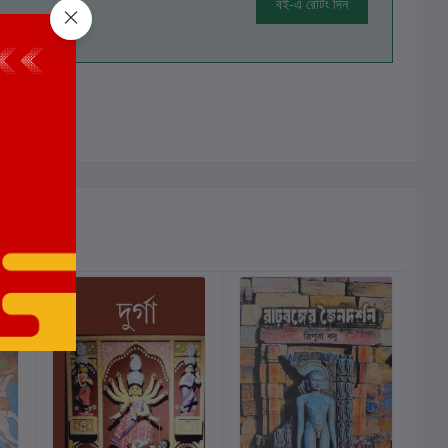
বই-এ রেটিং দিন
ালোচনা নেই