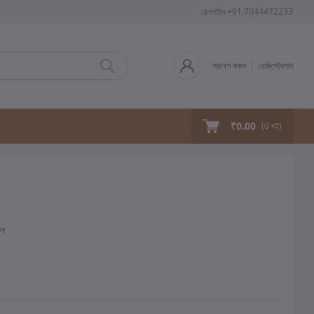
হেল্পলাইন
+91 7044472233
প্রবেশ করুন
রেজিস্ট্রেশান
₹0.00
(
0
বই)
ুন