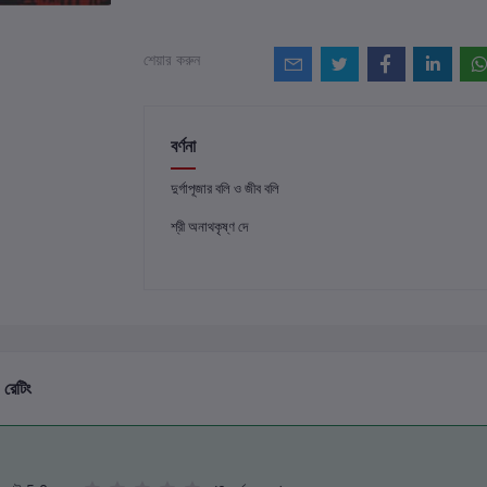
শেয়ার করুন
বর্ণনা
দুর্গাপূজার বলি ও জীব বলি
শ্রী অনাথকৃষ্ণ দে
 রেটিং