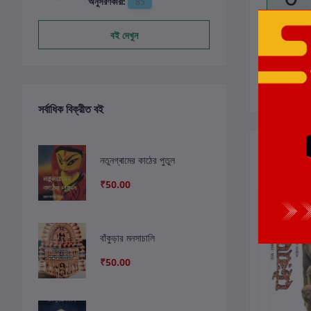
অনুসরণকারী:
85
বই দেখুন
সর্বাধিক বিক্রীত বই
সংশ্লিষ্ট বই
নতুনগ্ৰামের কাঠের পুতুল
₹50.00
ছাড়
4%
বাঁকুড়ার মনসাচালি
₹50.00