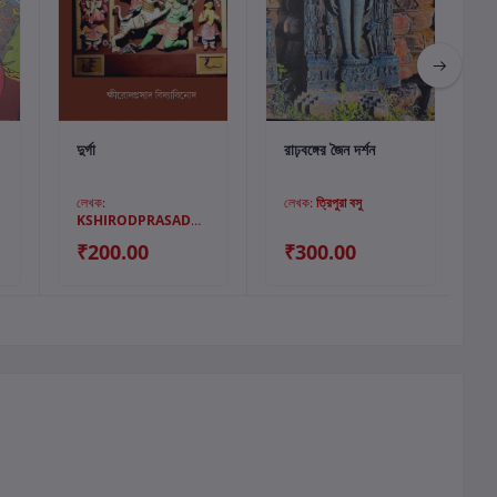
কার্টে যোগ করুন
কার্টে যোগ করুন
দুর্গা
রাঢ়বঙ্গের জৈন দর্শন
ল
লেখক:
লেখক:
ত্রিপুরা বসু
KSHIRODPRASAD
BIDYABINOD
₹200.00
₹300.00