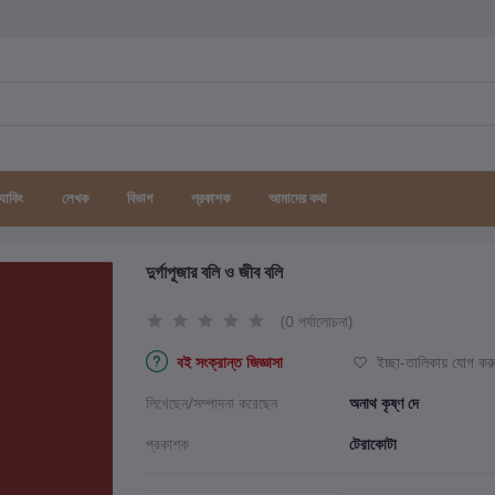
র্যাকিং
লেখক
বিভাগ
প্রকাশক
আমাদের কথা
দুর্গাপূজার বলি ও জীব বলি
(0 পর্যালোচনা)
বই সংক্রান্ত জিজ্ঞাসা
ইচ্ছা-তালিকায় যোগ কর
লিখেছেন/সম্পাদনা করেছেন
অনাথ কৃষ্ণ দে
প্রকাশক
টেরাকোটা