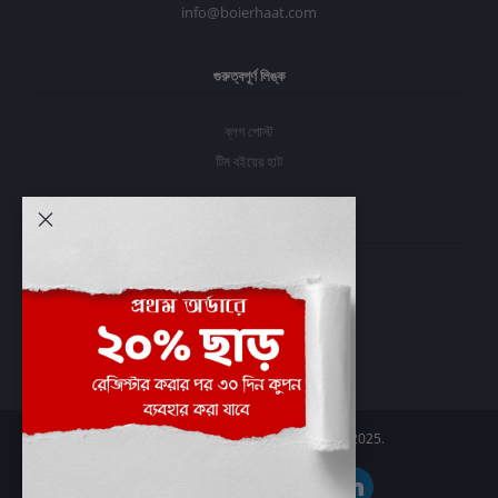
info@boierhaat.com
গুরুত্বপূর্ণ লিঙ্ক
ব্লগ পোস্ট
টিম বইয়ের হাট
আমার অ্যাকাউন্ট
প্রবেশ করুন
অর্ডার ইতিহাস
আমার ইচ্ছাগুলি
অর্ডার ট্র্যাকিং
Boier Haat™ | © All rights reserved 2025.