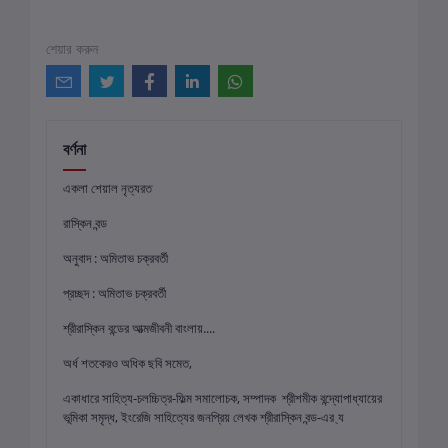
শেয়ার করুন
বর্ণনা
একলা শেয়াল নৃত্যরত
রাস্কিন বন্ড
অনুবাদ : অমিতাভ চক্রবর্তী
প্রচ্ছদ : অমিতাভ চক্রবর্তী
শ্রীরাস্কিন বন্ডের আত্মজীবনী বাংলায়....
অর্ধ শতকের‌ও অধিক ছবি সমেত,
একাধারে সাহিত্য-চলচ্চিত্র-ফিল্ম সমালোচক, সম্পাদক শ্রীশমীক বন্দ্যোপাধ্যায়ের
ভূমিকা সমৃদ্ধ, ইংরেজি সাহিত্যের জনপ্রিয় লেখক শ্রীরাস্কিন বন্ড-এর ্য