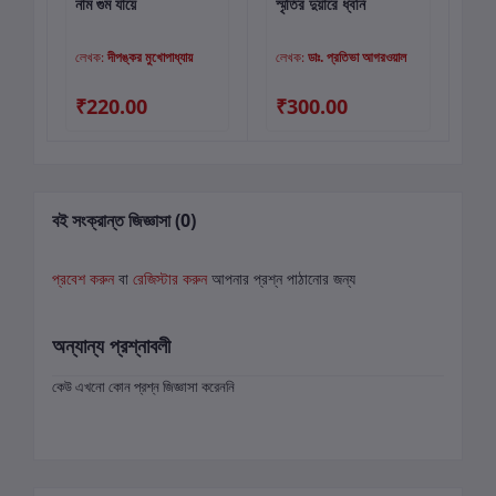
নাম গুম যায়ে
স্মৃতির দুয়ারে ধ্বনি
সেই
কার্টে যোগ করুন
কার্টে যোগ করুন
লেখক:
দীপঙ্কর মুখোপাধ্যায়
লেখক:
ডাঃ. প্রতিভা আগরওয়াল
লে
₹220.00
₹300.00
₹
বই সংক্রান্ত জিজ্ঞাসা (0)
প্রবেশ করুন
বা
রেজিস্টার করুন
আপনার প্রশ্ন পাঠানোর জন্য
অন্যান্য প্রশ্নাবলী
কেউ এখনো কোন প্রশ্ন জিজ্ঞাসা করেননি