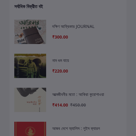
সর্বাধিক বিক্রীত বই
দক্ষিণ আফ্রিকার JOURNAL
₹300.00
নাম গুম যায়ে
₹220.00
আত্মজীবনীর মতো : আকিরা কুরোশাওয়া
₹414.00
₹450.00
আজব দেশে অ্যালিস : লুইস ক্যারল