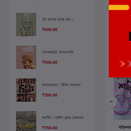
দুই বাংলার চায়ের ঠেক ১
সংশ্লিষ্ট বই
₹600.00
ভোজেরহাটে ভেলভেলেটা
₹500.00
কালচক্রযান : মিহির সেনগুপ্ত
₹350.00
জলপীঠ : প্রদীপ কুমার সেনগুপ্ত
কার্টে যোগ করুন
কার্টে যোগ করুন
কার
হা্রিয়ে যাওয়া গানের খাতা
আবহমান প্রকৃতি পড়ুয়ার
শাড়িকথায়
₹750.00