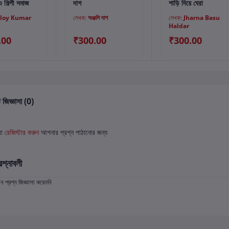
 ও শিল্পী সমাজ
দাশ
শাড়ি দিয়ে ঘেরা
loy Kumar
লেখক:
অঞ্জলি দাশ
লেখক:
Jharna Basu
Haldar
.00
₹300.00
₹300.00
 জিজ্ঞাসা (0)
বা
রেজিস্টার করুন
আপনার প্রশ্ন পাঠানোর জন্য
রশ্নাবলী
প্রশ্ন জিজ্ঞাসা করেননি