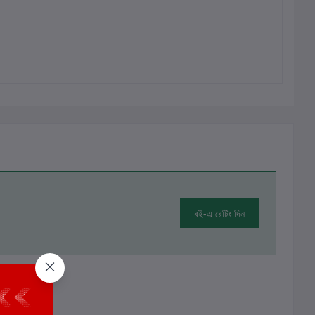
বই-এ রেটিং দিন
ালোচনা নেই