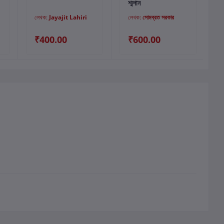
শ্মশান
স
লেখক:
Jayajit Lahiri
লেখক:
সোমব্রত সরকার
₹400.00
₹600.00