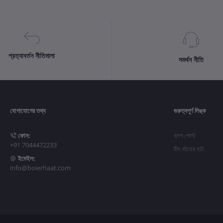
প্রত্যাবর্তন নীতিমালা
সমর্থন নীতি
যোগাযোগের তথ্য
গুরুত্বপূর্ণ লিঙ্ক
ফোন:
ব্লগ পোস্ট
+91 7044472233
টিম বইয়ের হাট
ইমেইল:
info@boierhaat.com