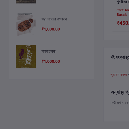
দপ্তর
পুনর্বাসন
লেখক:
যশোধরা রায়চৌধুরী
লেখক:
Jibon Sardar
লেখক:
Ni
Basak
ঝরা সময়ের কথকতা
₹600.00
₹500.00
₹450
₹1,000.00
মাইহারনামা
বই সংক্রান্ত
₹1,000.00
প্রবেশ করুন
অন্যান্য প্
কেউ এখনো কোন 