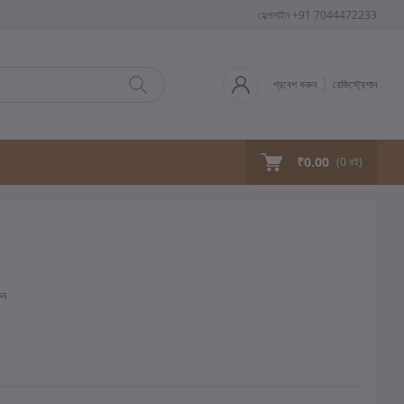
হেল্পলাইন
+91 7044472233
প্রবেশ করুন
রেজিস্ট্রেশান
₹0.00
(
0
বই)
ুন