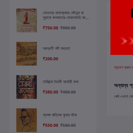
সংশ্লিষ্ট বই
বোতলের নানাপ্রকার কৌতুক বা
পুরানো কলকাতার দোকানদারি আর
পণ্য পসরার বিজ্ঞাপন : ঔষধ-
আতর-তৈলাদি
₹750.00
₹800.00
সরস্বতী নদী সভ্যতা
বই সংক্রান্ত
₹200.00
প্রবেশ করুন
তান্ত্রিক ভৈরবী অঘোরী কথা
অন্যান্য প্
₹380.00
₹400.00
কেউ এখনো কোন 
প্রসঙ্গ ঋত্বিক কুমার ঘটক
₹550.00
₹580.00