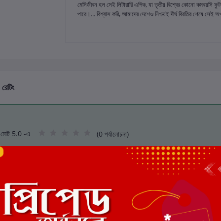
মেসিজীবন হল সেই লিটারারি এপিক, যা তৃতীয় বিশ্বের কোনো কমবয়সি ফুট
পারে।... বিশ্বাস করি, আমাদের দেশেও নিশ্চয়ই দীর্ঘ বিরতির শেষে স
 রেটিং
মোট 5.0 -এ
(0 পর্যালোচনা)
এই বইয়ের জন্য এখনও কোন পর্য