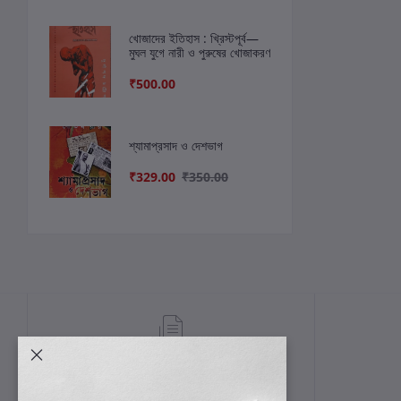
খোজাদের ইতিহাস : খ্রিস্টপূর্ব—
মুঘল যুগে নারী ও পুরুষের খোজাকরণ
₹500.00
শ্যামাপ্রসাদ ও দেশভাগ
₹329.00
₹350.00
শর্তাবলী