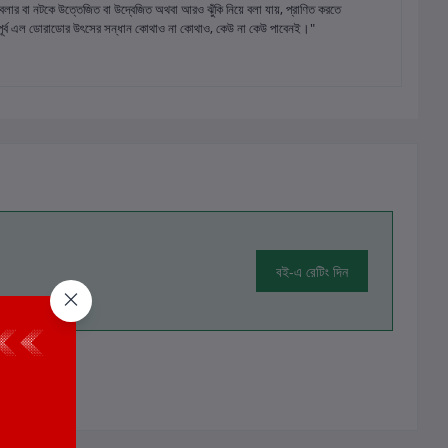
বলার বা নটকে উত্তেজিত বা উদ্বেজিত অথবা আরও ঝুঁকি নিয়ে বলা যায়, প্রাণিত করতে
েই অপূর্ব এল ডোরাডোর উৎসের সন্ধান কোথাও না কোথাও, কেউ না কেউ পাবেনই।"
বই-এ রেটিং দিন
ালোচনা নেই