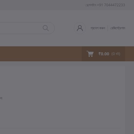
হেল্পলাইন
+91 7044472233
প্রবেশ করুন
রেজিস্ট্রেশান
₹0.00
(
0
বই)
ুন