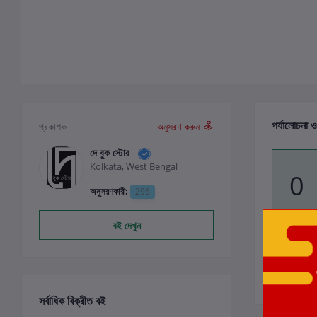
পর্যালোচনা ও
প্রকাশক
অনুসরণ করুন
দে বুক স্টোর
Kolkata, West Bengal
0
অনুসরণকারী:
296
বই দেখুন
সর্বাধিক বিক্রীত বই