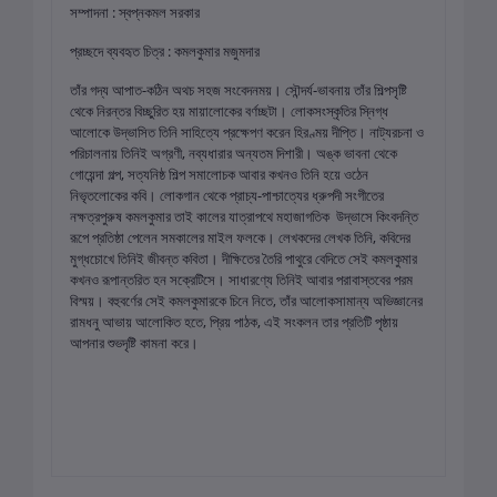
সম্পাদনা : স্বপ্নকমল সরকার
প্রচ্ছদে ব্যবহৃত চিত্র : কমলকুমার মজুমদার
তাঁর গদ্য আপাত-কঠিন অথচ সহজ সংবেদনময়। সৌন্দর্য-ভাবনায় তাঁর শিল্পসৃষ্টি
থেকে নিরন্তর বিচ্ছুরিত হয় মায়ালোকের বর্ণচ্ছটা। লোকসংস্কৃতির স্নিগ্ধ
আলোকে উদ্ভাসিত তিনি সাহিত্যে প্রক্ষেপণ করেন হিরণ্ময় দীপ্তি। নাট্যরচনা ও
পরিচালনায় তিনিই অগ্রণী, নব্যধারার অন্যতম দিশারী। অঙ্ক ভাবনা থেকে
গোয়েন্দা গল্প, সত্যনিষ্ঠ শিল্প সমালোচক আবার কখনও তিনি হয়ে ওঠেন
নিভৃতলোকের কবি। লোকগান থেকে প্রাচ্য-পাশ্চাত্যের ধ্রুপদী সংগীতের
নক্ষত্রপুরুষ কমলকুমার তাই কালের যাত্রাপথে মহাজাগতিক উদ্ভাসে কিংবদন্তি
রূপে প্রতিষ্ঠা পেলেন সমকালের মাইল ফলকে। লেখকদের লেখক তিনি, কবিদের
মুগ্ধচোখে তিনিই জীবন্ত কবিতা। দীক্ষিতের তৈরি পাথুরে বেদিতে সেই কমলকুমার
কখনও রূপান্তরিত হন সক্রেটিসে। সাধারণ্যে তিনিই আবার পরাবাস্তবের পরম
বিস্ময়। বহুবর্ণের সেই কমলকুমারকে চিনে নিতে, তাঁর আলোকসামান্য অভিজ্ঞানের
রামধনু আভায় আলোকিত হতে, প্রিয় পাঠক, এই সংকলন তার প্রতিটি পৃষ্ঠায়
আপনার শুভদৃষ্টি কামনা করে।