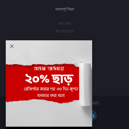
গুরুত্বপূর্ণ লিঙ্ক
ব্লগ পোস্ট
টিম বইয়ের হাট
আমার অ্যাকাউন্ট
প্রবেশ করুন
অর্ডার ইতিহাস
আমার ইচ্ছাগুলি
অর্ডার ট্র্যাকিং
Boier Haat™ | © All rights reserved 2025.