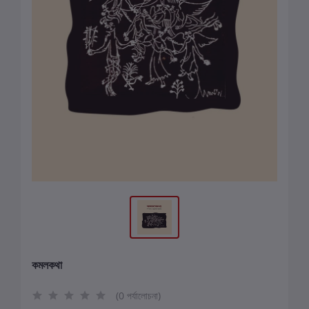
কমলকথা
(0 পর্যালোচনা)