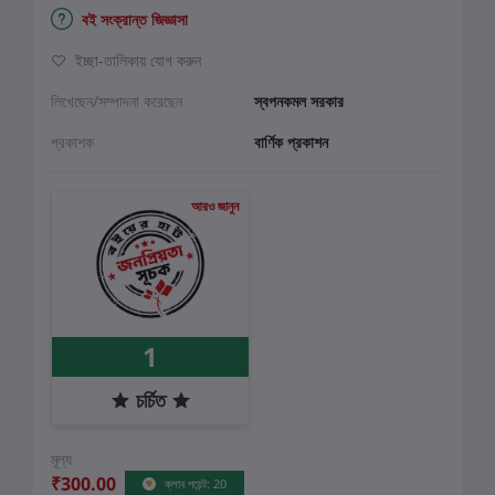
বই সংক্রান্ত জিজ্ঞাসা
ইচ্ছা-তালিকায় যোগ করুন
লিখেছেন/সম্পাদনা করেছেন
স্বপনকমল সরকার
প্রকাশক
বার্ণিক প্রকাশন
আরও জানুন
1
চর্চিত
মূল্য
₹300.00
ক্লাব পয়েন্ট: 20