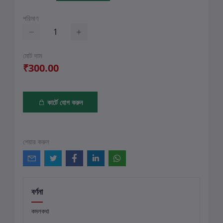
পরিমাণ
মোট দাম
₹300.00
কার্টে যোগ করুন
শেয়ার করুন
বর্ণনা
কমলকথা