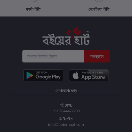
সমর্থন নীতি
গোপনীয়তা নীতি
সাবস্ক্রাইব
যোগাযোগের তথ্য
ফোন:
+91 7044472233
ইমেইল:
info@boierhaat.com