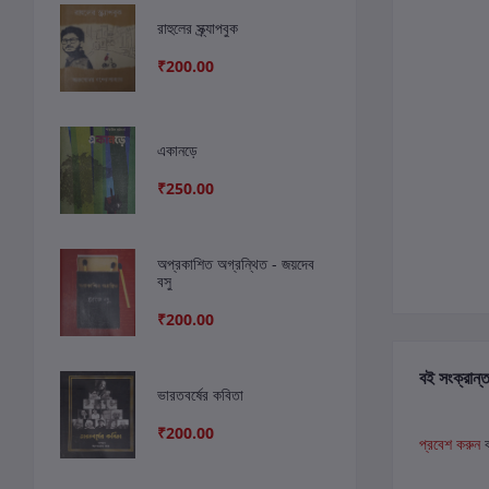
রাহুলের স্ক্র্যাপবুক
₹200.00
একানড়ে
₹250.00
অপ্রকাশিত অগ্রন্থিত - জয়দেব
বসু
₹200.00
বই সংক্রান্ত
ভারতবর্ষের কবিতা
₹200.00
প্রবেশ করুন