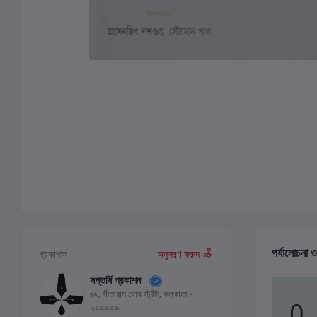
পর্যালোচনা ও
প্রকাশক
অনুসরণ করুন
সপ্তর্ষি প্রকাশন
৬৯, সীতারাম ঘোষ স্ট্রীট, কলকাতা -
0
৭০০০০৯