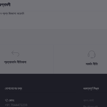
রশ্নাবলী
প্রশ্ন জিজ্ঞাসা করেননি
প্রত্যাবর্তন নীতিমালা
সমর্থন নীতি
যোগাযোগের তথ্য
গুরুত্বপূর্ণ লিঙ্ক
ফোন:
ব্লগ পোস্ট
+91 7044472233
টিম বইয়ের হাট