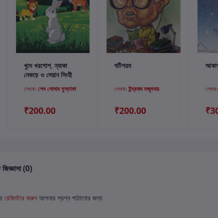
কার্টে যোগ করুন
কার্টে যোগ করুন
খুদে খরগোশ, ন্যাকা
ঘটিগরম
আকাশ 
নেকড়ে ও সেয়ান সিংহী
লেখক:
শেখ গোলাম মুস্তাফা
লেখক:
ইন্দ্রনাথ মজুমদার
লেখক
₹200.00
₹200.00
₹3
 জিজ্ঞাসা (0)
বা
রেজিস্টার করুন
আপনার প্রশ্ন পাঠানোর জন্য