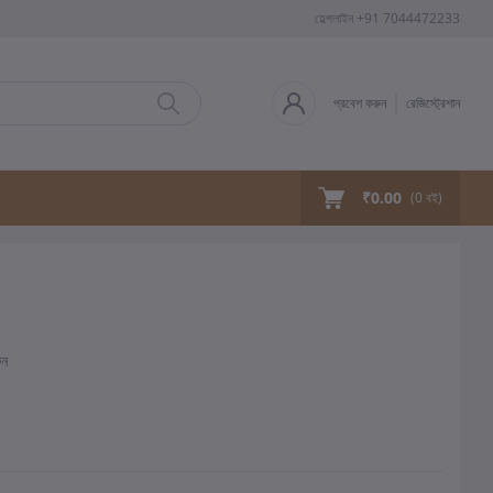
হেল্পলাইন
+91 7044472233
প্রবেশ করুন
রেজিস্ট্রেশান
₹0.00
(
0
বই)
ুন