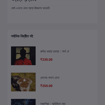
কেউ এখনো কোন প্রশ্ন জিজ্ঞাসা করেননি
সর্বাধিক বিক্রীত বই
রুধির ধারায় রহস্য : পার্থ দে
₹230.00
চোখের বদলে চোখ
₹250.00
লুকাশিয়া : অনিন্দিতা নাথ