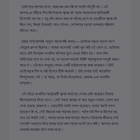
দুর্ভাগ্যের ব্যাপার হলো, আজকের জেন-জি'রা অতটা বইমুখী নয়। এই
কালখণ্ডে দাঁড়িয়ে শিশু-কিশোরদের গল্পের বই পড়ার অভ্যাসকে ব্যতিক্রমী
হিসেবেই ধরা হয়। তবু যদি কোনও বাবা-মা তাঁদের ছেলে বা মেয়েটিকে গল্পের বই
কিনে দেন, কিম্বা নিজেরাই পড়ে শোনান, সেক্ষেত্রে হয়তো অবস্থার পরিবর্তন
ঘটতেও‌ পারে।
চাইল্ড সাইকোলজি অ্যান্ড প্যাডাগজি বলছে— ছোটদের পড়তে ভালো লাগে
গোয়েন্দা গল্প বা থ্রিলার। আমরা অনেকেই একটা ভুল করি এই ভেবে যে, ছোটদের
হাতে বেশি হিংস্রতা সংবলিত বইপত্র তুলে দেওয়া উচিত নয়। ফলে শিশু
সাহিত্যের নামে যা লেখা হয়, তা অনেক সময়েই উদ্দিষ্ট পাঠককূলকে সন্তুষ্ট করতে
পারে না। এইখানে বন্ধুবর শোভন একটি তারিফযোগ্য কাজ করেছেন। তিনি
ছোটদেরকে শিশু‌ বা কচি হিসেবে ট্রিট করেননি। তাঁর লেখায় তাই আরোপিত
শিশুসুলভতা নেই। যা আছে, তা নিখাদ উত্তেজনা, রোমাঞ্চ এবং অনাবিল
হাস্যরস।
এই বইয়ে সংকলিত আঠেরোটি গল্পের সাহায্যে লেখক চেষ্টা করেছেন নিজের
কিশোরবেলায় ফিরে যেতে। সেই সময়ে আমরা যা পড়ে আনন্দ পেতাম, তেমন করে
লেখা হয়েছে গল্পগুলো। এবার তিনি কতটা সফল হয়েছেন, অথবা আদৌ সফল
হয়েছেন কি না, সেই বিচারের ভার পাঠকের হাতে। পাঠক যদি শিশু বা কিশোর হয়,
তবে তো কথাই নেই। আবার তাদের বাবা-মায়েরা পড়লেও নিজেদের জীবনের সেই
সোনালি অধ্যায়ে ফিরে যাবার মতো রসদ পাবেন বলেই মনে করি। আসন্ন বাংলা
নববর্ষের শুভেচ্ছা রইল সবার জন্য।