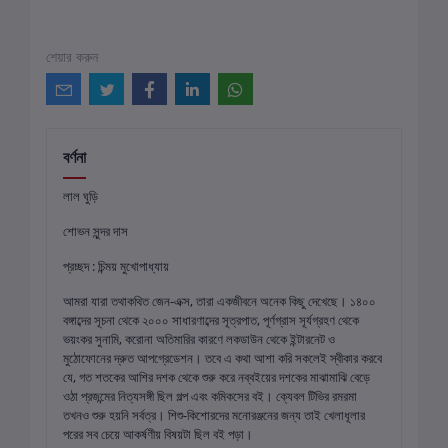
শেয়ার করুন
বর্ণনা
লাল ঘুড়ি
শোভন সুন্দর দাস
প্রচ্ছদ : চিন্ময় মুখোপাধ্যায়
আমরা যারা তথাকথিত জেন-এক্স, তারা একজীবনে অনেক কিছু দেখেছে। ১৪০০
বঙ্গাব্দের সূচনা থেকে ২০০০ সাধারণাব্দের সূত্রপাত, পূর্ণগ্রাস সূর্যগ্রহণ থেকে
ভয়ংকর সুনামি, করোনা অতিমারির কারণে লকডাউন থেকে ইন্টারনেট ও
মুঠোফোনের দ্রুত আপগ্রেডেশন। তবে এ কথা আশা করি সকলেই স্বীকার করবে
যে, গত শতকের আশির দশক থেকে শুরু করে নব্বইয়ের দশকের মাঝামাঝি বেড়ে
ওঠা প্রজন্মের নিত্যসঙ্গী ছিল গল্প এবং কমিকসের বই। ক্যেবল টিভির রমরমা
তখনও শুরু হয়নি সর্বত্র। শিশু-কিশোরদের মনোরঞ্জনের জন্য তাই খেলাধূলার
পরের সব চেয়ে আকর্ষণীয় বিষয়টা ছিল বই পড়া।