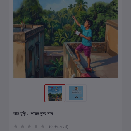
লাল ঘুড়ি : শোভন সুন্দর দাস
(0 পর্যালোচনা)