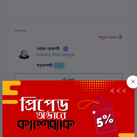
প্রকাশক
অনুসরণ করুন
এবারত প্রকাশনী
Kolkata, West Bengal
অনুসরণকারী:
53
বই দেখুন
পর্যালোচনা ও রেটিং
0
মোট 5.0 -এ
(0 পর্যালোচনা)