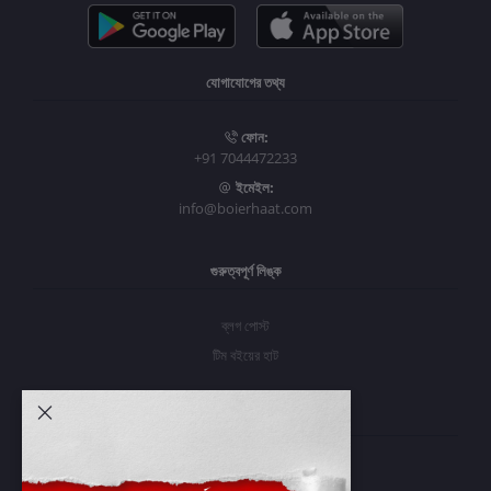
যোগাযোগের তথ্য
ফোন:
+91 7044472233
ইমেইল:
info@boierhaat.com
গুরুত্বপূর্ণ লিঙ্ক
ব্লগ পোস্ট
টিম বইয়ের হাট
আমার অ্যাকাউন্ট
প্রবেশ করুন