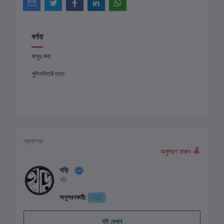
বর্ণনা
মাথুর কথা
পুলিনবিহারি দত্ত
প্রকাশক
অনুসরণ করুন
খড়ি
খড়ি
অনুসরণকারী:
102
বই দেখুন