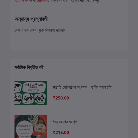
প্রবেশ করুন
বা
রেজিস্টার করুন
আপনার প্রশ্ন পাঠানোর জন্য
অন্যান্য প্রশ্নাবলী
কেউ এখনো কোন প্রশ্ন জিজ্ঞাসা করেননি
সর্বাধিক বিক্রীত বই
মারাঠি ছোটগল্পের সংকলন : হামিদ দালোয়াই
₹250.00
দৈত্যর নাম আপুশ
₹215.00