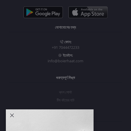
যোগাযোগের তথ্য
ফোন:
+91 7044472233
ইমেইল:
info@boierhaat.com
গুরুত্বপূর্ণ লিঙ্ক
ব্লগ পোস্ট
টিম বইয়ের হাট
আমার অ্যাকাউন্ট