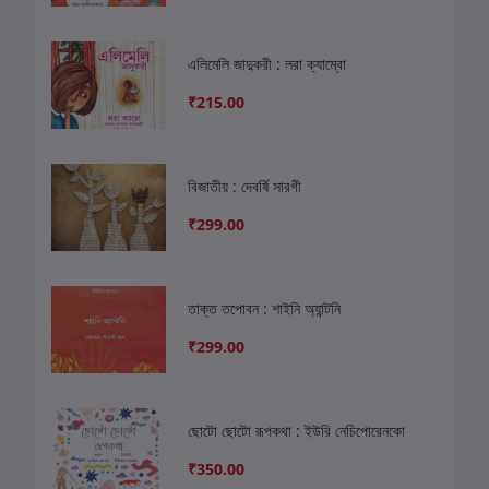
এলিমেলি জাদুকরী : লরা ক্যাম্বো
₹215.00
বিজাতীয় : দেবর্ষি সারগী
₹299.00
তাক্ত তপোবন : শাইনি অ্যান্টনি
₹299.00
ছোটো ছোটো রূপকথা : ইউরি নেচিপোরেনকো
₹350.00