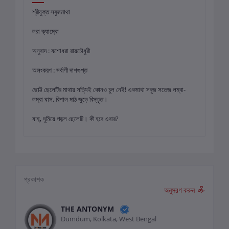
শ্রীযুক্ত সবুজমাথা
লরা ক্যাম্বো
অনুবাদ : যশোধরা রায়চৌধুরী
অলংকরণ : সর্বাণী দাশগুপ্ত
ছোট্ট ছেলেটির মাথায় সত্যিই কোনও চুল নেই! একমাথা সবুজ সতেজ লম্বা-
লম্বা ঘাস, বিশাল মাঠ জুড়ে বিস্তৃত।
যাহ্, ঘুমিয়ে পড়ল ছেলেটি। কী হবে এবার?
প্রকাশক
অনুসরণ করুন
THE ANTONYM
Dumdum, Kolkata, West Bengal