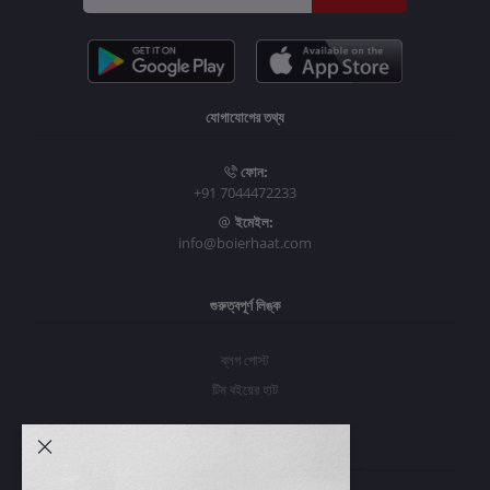
যোগাযোগের তথ্য
ফোন:
+91 7044472233
ইমেইল:
info@boierhaat.com
গুরুত্বপূর্ণ লিঙ্ক
ব্লগ পোস্ট
টিম বইয়ের হাট
আমার অ্যাকাউন্ট