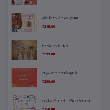
এলিমেলি জাদুকরী : লরা ক্যাম্বো
₹215.00
বিজাতীয় : দেবর্ষি সারগী
₹299.00
তাক্ত তপোবন : শাইনি অ্যান্টনি
₹299.00
ছোটো ছোটো রূপকথা : ইউরি নেচিপোরেনকো
₹350.00